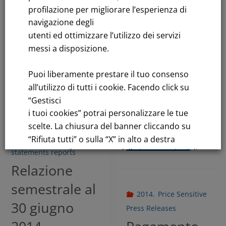
Consiglio di
2014
,
Price Sensitive
profilazione per migliorare l’esperienza di
Amministrazi
Press Releases
navigazione degli
one
Luigi Legnani
utenti ed ottimizzare l’utilizzo dei servizi
messi a disposizione.
nominato
August 7, 2014
direttore
Puoi liberamente prestare il tuo consenso
Leggi tutto
all’utilizzo di tutti i cookie. Facendo click su
generale
“Gestisci
July 11, 2014
i tuoi cookies” potrai personalizzare le tue
scelte. La chiusura del banner cliccando su
2014
,
Financial
“Rifiuta tutti” o sulla “X” in alto a destra
Leggi tutto
comporta il permanere delle impostazioni di
statements reports
default e la continuazione della navigazione
Relazione
in assenza di cookie o altri strumenti di
semestrale al
tracciamento diversi da quelli tecnici.
2014
,
Price Sensitive
30 giugno
Press Releases
Per maggiori informazioni consulta la