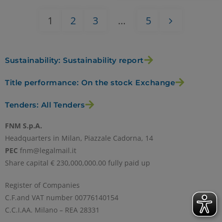
1
2
3
…
5
Sustainability: Sustainability report
Title performance: On the stock Exchange
Tenders: All Tenders
FNM S.p.A.
Headquarters in Milan, Piazzale Cadorna, 14
PEC
fnm@legalmail.it
Share capital € 230,000,000.00 fully paid up
Register of Companies
C.F.and VAT number 00776140154
C.C.I.AA. Milano – REA 28331