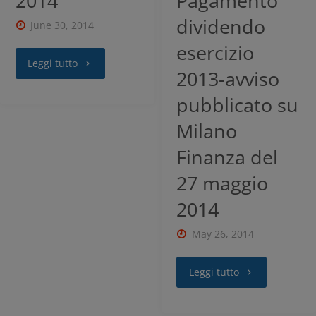
2014
Pagamento
nostra
dividendo
June 30, 2014
Informativa sui dati personali e cookie
privacy
esercizio
Leggi tutto
2013-avviso
RIFIUTA TUTTI
pubblicato su
Milano
GESTISCI I TUOI COOKIES
Finanza del
27 maggio
ACCETTA
2014
May 26, 2014
Leggi tutto