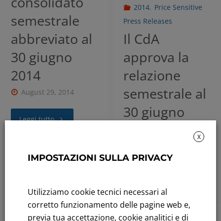
consolidato
2014
,
Price Sensitive
semestrale
Press Releases
abbreviato al
Il CdA
30 giugno
approva la
2014
relazione
semestrale al
August 29, 2014
30 giugno
Leggi tutto
2014
X
August 28, 2014
IMPOSTAZIONI SULLA PRIVACY
2014
,
Price Sensitive
Leggi tutto
Press Releases
Utilizziamo cookie tecnici necessari al
Convocazione
corretto funzionamento delle pagine web e,
previa tua accettazione, cookie analitici e di