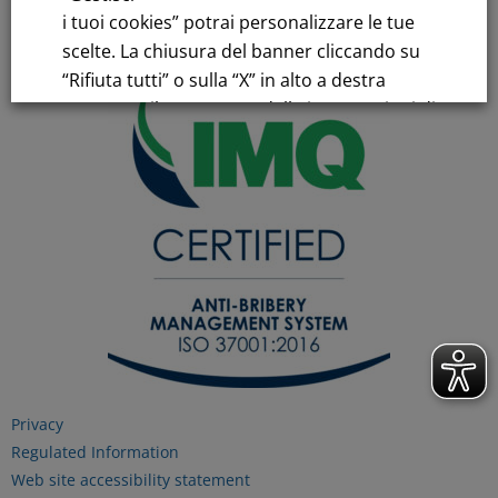
C.C.I.AA. Milano – REA 28331
i tuoi cookies” potrai personalizzare le tue
scelte. La chiusura del banner cliccando su
“Rifiuta tutti” o sulla “X” in alto a destra
comporta il permanere delle impostazioni di
default e la continuazione della navigazione
in assenza di cookie o altri strumenti di
tracciamento diversi da quelli tecnici.
Per maggiori informazioni consulta la
nostra
Informativa sui dati personali e cookie
privacy
RIFIUTA TUTTI
Privacy
Regulated Information
Web site accessibility statement
GESTISCI I TUOI COOKIES