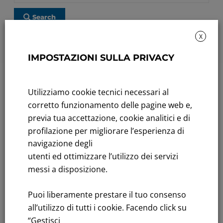
Search
X
No press releases found.
IMPOSTAZIONI SULLA PRIVACY
Sustainability: Sustainability report
Utilizziamo cookie tecnici necessari al
Title performance: On the stock Exchange
corretto funzionamento delle pagine web e,
previa tua accettazione, cookie analitici e di
Tenders: All Tenders
profilazione per migliorare l’esperienza di
navigazione degli
FNM S.p.A.
utenti ed ottimizzare l’utilizzo dei servizi
Headquarters in Milan, Piazzale Cadorna, 14
messi a disposizione.
PEC
fnm@legalmail.it
Share capital € 230,000,000.00 fully paid up
Puoi liberamente prestare il tuo consenso
Register of Companies
all’utilizzo di tutti i cookie. Facendo click su
C.F.and VAT number 00776140154
“Gestisci