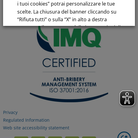
i tuoi cookies” potrai personalizzare le tue
scelte. La chiusura del banner cliccando su
“Rifiuta tutti” o sulla “X” in alto a destra
comporta il permanere delle impostazioni di
default e la continuazione della navigazione
in assenza di cookie o altri strumenti di
tracciamento diversi da quelli tecnici.
Per maggiori informazioni consulta la
nostra
Informativa sui dati personali e cookie
privacy
Privacy
RIFIUTA TUTTI
Regulated Information
Web site accessibility statement
GESTISCI I TUOI COOKIES