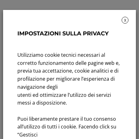
X
IMPOSTAZIONI SULLA PRIVACY
Sustainability: Sustainability report
Utilizziamo cookie tecnici necessari al
Title performance: On the stock Exchange
corretto funzionamento delle pagine web e,
previa tua accettazione, cookie analitici e di
Tenders: All Tenders
profilazione per migliorare l’esperienza di
FNM S.p.A.
navigazione degli
Headquarters in Milan, Piazzale Cadorna, 14
utenti ed ottimizzare l’utilizzo dei servizi
PEC
fnm@legalmail.it
messi a disposizione.
Share capital € 230,000,000.00 fully paid up
Puoi liberamente prestare il tuo consenso
Register of Companies
all’utilizzo di tutti i cookie. Facendo click su
C.F.and VAT number 00776140154
“Gestisci
C.C.I.AA. Milano – REA 28331