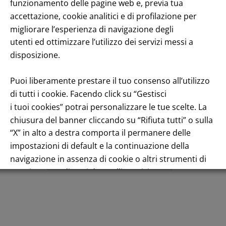
funzionamento delle pagine web e, previa tua
accettazione, cookie analitici e di profilazione per
migliorare l’esperienza di navigazione degli
utenti ed ottimizzare l’utilizzo dei servizi messi a
disposizione.
Puoi liberamente prestare il tuo consenso all’utilizzo
di tutti i cookie. Facendo click su “Gestisci
Title performance: On the stock Exchange
i tuoi cookies” potrai personalizzare le tue scelte. La
chiusura del banner cliccando su “Rifiuta tutti” o sulla
“X” in alto a destra comporta il permanere delle
impostazioni di default e la continuazione della
navigazione in assenza di cookie o altri strumenti di
English
tracciamento diversi da quelli tecnici.
Per maggiori informazioni consulta la nostra
Informativa sui dati personali e cookie privacy