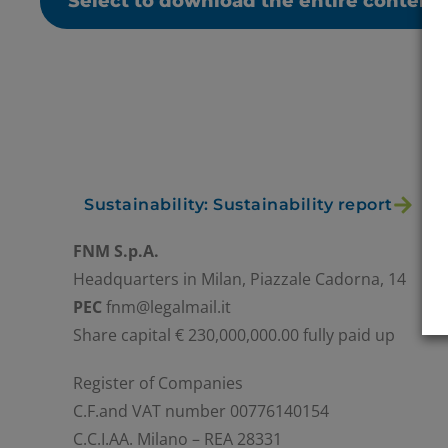
Select to download the entire content
Sustainability: Sustainability report
FNM S.p.A.
Headquarters in Milan, Piazzale Cadorna, 14
PEC
fnm@legalmail.it
Share capital € 230,000,000.00 fully paid up
Register of Companies
C.F.and VAT number 00776140154
C.C.I.AA. Milano – REA 28331