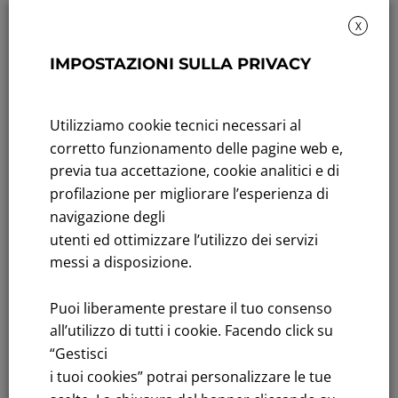
X
IMPOSTAZIONI SULLA PRIVACY
Rendicontazione di sostenibilità
Andamento titolo: Il titolo in Borsa
Utilizziamo cookie tecnici necessari al
Bandi di gara: Ultimi bandi
corretto funzionamento delle pagine web e,
previa tua accettazione, cookie analitici e di
FNM S.p.A.
profilazione per migliorare l’esperienza di
Sede in Milano, Piazzale Cadorna, 14
navigazione degli
PEC
fnm@legalmail.it
utenti ed ottimizzare l’utilizzo dei servizi
Capitale sociale € 230.000.000,00 interamente versato
messi a disposizione.
Iscrizione Registro Imprese
Puoi liberamente prestare il tuo consenso
C.F.e P.IVA 00776140154
all’utilizzo di tutti i cookie. Facendo click su
C.C.I.AA. Milano – REA 28331
“Gestisci
i tuoi cookies” potrai personalizzare le tue