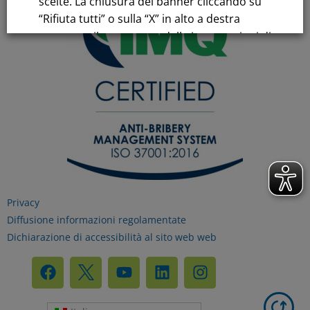
scelte. La chiusura del banner cliccando su
“Rifiuta tutti” o sulla “X” in alto a destra
comporta il permanere delle impostazioni di
default e la continuazione della navigazione
in assenza di cookie o altri strumenti di
tracciamento diversi da quelli tecnici.
Per maggiori informazioni consulta la
nostra
Informativa sui dati personali e cookie
privacy
Privacy
Diffusione informazioni regolamentate
RIFIUTA TUTTI
Dichiarazione di accessibilità al sito web web
GESTISCI I TUOI COOKIES