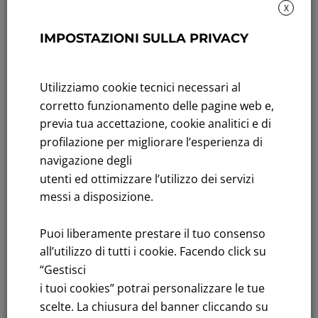
X
Sustainability: Sustainability report
IMPOSTAZIONI SULLA PRIVACY
Title performance: On the stock Exchange
Utilizziamo cookie tecnici necessari al
Tenders: All Tenders
corretto funzionamento delle pagine web e,
FNM S.p.A.
previa tua accettazione, cookie analitici e di
Headquarters in Milan, Piazzale Cadorna, 14
profilazione per migliorare l’esperienza di
PEC
fnm@legalmail.it
navigazione degli
Share capital € 230,000,000.00 fully paid up
utenti ed ottimizzare l’utilizzo dei servizi
messi a disposizione.
Register of Companies
C.F.and VAT number 00776140154
Puoi liberamente prestare il tuo consenso
C.C.I.AA. Milano – REA 28331
all’utilizzo di tutti i cookie. Facendo click su
“Gestisci
i tuoi cookies” potrai personalizzare le tue
scelte. La chiusura del banner cliccando su