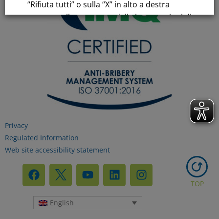
“Rifiuta tutti” o sulla “X” in alto a destra
comporta il permanere delle impostazioni di
default e la continuazione della navigazione
in assenza di cookie o altri strumenti di
tracciamento diversi da quelli tecnici.
Per maggiori informazioni consulta la
nostra
Informativa sui dati personali e cookie
privacy
Privacy
Regulated Information
Web site accessibility statement
RIFIUTA TUTTI
TOP
GESTISCI I TUOI COOKIES
English