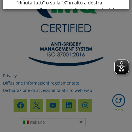
“Rifiuta tutti” o sulla “X” in alto a destra
comporta il permanere delle impostazioni di
default e la continuazione della navigazione
in assenza di cookie o altri strumenti di
tracciamento diversi da quelli tecnici.
Per maggiori informazioni consulta la
nostra
Informativa sui dati personali e cookie
privacy
Privacy
Diffusione informazioni regolamentate
Dichiarazione di accessibilità al sito web web
RIFIUTA TUTTI
TOP
GESTISCI I TUOI COOKIES
Italiano