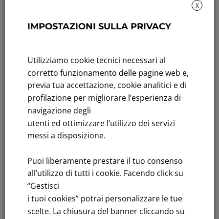
X
Rendicontazione di sostenibilità
IMPOSTAZIONI SULLA PRIVACY
Andamento titolo: Il titolo in Borsa
Utilizziamo cookie tecnici necessari al
Bandi di gara: Ultimi bandi
corretto funzionamento delle pagine web e,
FNM S.p.A.
previa tua accettazione, cookie analitici e di
Sede in Milano, Piazzale Cadorna, 14
profilazione per migliorare l’esperienza di
PEC
fnm@legalmail.it
navigazione degli
Capitale sociale € 230.000.000,00 interamente versato
utenti ed ottimizzare l’utilizzo dei servizi
messi a disposizione.
Iscrizione Registro Imprese
C.F.e P.IVA 00776140154
Puoi liberamente prestare il tuo consenso
C.C.I.AA. Milano – REA 28331
all’utilizzo di tutti i cookie. Facendo click su
“Gestisci
i tuoi cookies” potrai personalizzare le tue
scelte. La chiusura del banner cliccando su