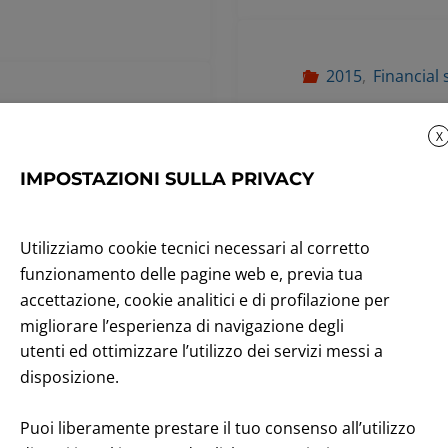
2015
,
Financial
Relazione 
X
e
settembre
IMPOSTAZIONI SULLA PRIVACY
i
September 30, 
ari
Utilizziamo cookie tecnici necessari al corretto
Leggi tutto
funzionamento delle pagine web e, previa tua
accettazione, cookie analitici e di profilazione per
migliorare l’esperienza di navigazione degli
utenti ed ottimizzare l’utilizzo dei servizi messi a
disposizione.
2015
,
Price Sen
Deposito 
Puoi liberamente prestare il tuo consenso all’utilizzo