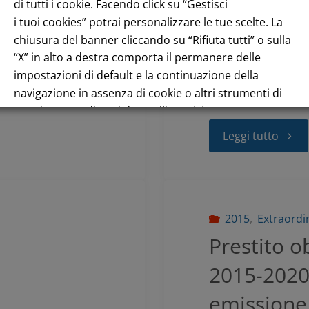
giugno 201
di tutti i cookie. Facendo click su “Gestisci
i tuoi cookies” potrai personalizzare le tue scelte. La
pubblicato
chiusura del banner cliccando su “Rifiuta tutti” o sulla
“X” in alto a destra comporta il permanere delle
15.
giorno 19
impostazioni di default e la continuazione della
navigazione in assenza di cookie o altri strumenti di
August 18, 2015
tracciamento diversi da quelli tecnici.
Leggi tutto
Per maggiori informazioni consulta la nostra
Informativa sui dati personali e cookie privacy
RIFIUTA TUTTI
GESTISCI I TUOI COOKIES
2015
,
Extraordin
Prestito o
ACCETTA
2015-2020 
emissione