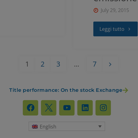
July 29, 2015
Leggi tutto
1
2
3
…
7
Title performance: On the stock Exchange
English