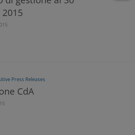
 2015
015
sitive Press Releases
ione CdA
15