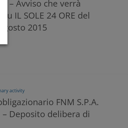
5 – Avviso che verrà
 su IL SOLE 24 ORE del
 agosto 2015
ary activity
bbligazionario FNM S.P.A.
– Deposito delibera di