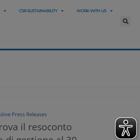
CSR-SUSTAINABILITY
WORK WITH US
sitive Press Releases
rova il resoconto
 di gestione al 30