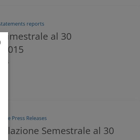
 statements reports
trimestrale al 30
 2015
2015
sitive Press Releases
Relazione Semestrale al 30