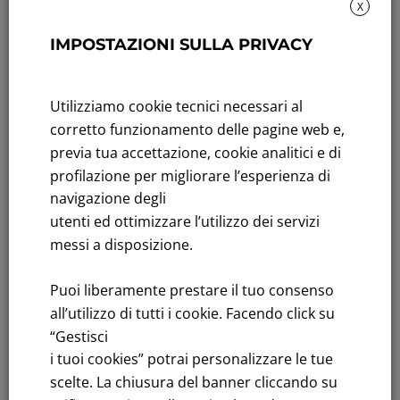
X
Sustainability: Sustainability report
IMPOSTAZIONI SULLA PRIVACY
Title performance: On the stock Exchange
Utilizziamo cookie tecnici necessari al
Tenders: All Tenders
corretto funzionamento delle pagine web e,
FNM S.p.A.
previa tua accettazione, cookie analitici e di
Headquarters in Milan, Piazzale Cadorna, 14
profilazione per migliorare l’esperienza di
PEC
fnm@legalmail.it
navigazione degli
Share capital € 230,000,000.00 fully paid up
utenti ed ottimizzare l’utilizzo dei servizi
messi a disposizione.
Register of Companies
C.F.and VAT number 00776140154
Puoi liberamente prestare il tuo consenso
C.C.I.AA. Milano – REA 28331
all’utilizzo di tutti i cookie. Facendo click su
“Gestisci
i tuoi cookies” potrai personalizzare le tue
scelte. La chiusura del banner cliccando su