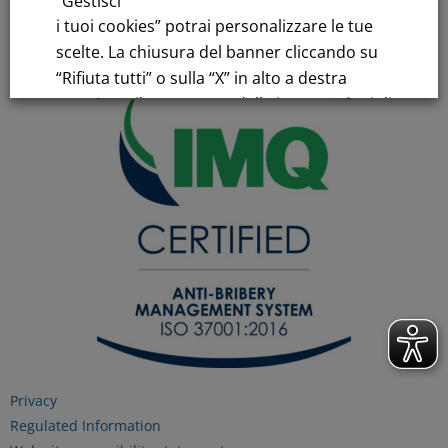
“Gestisci
C.F.and VAT number 00776140154
i tuoi cookies” potrai personalizzare le tue
C.C.I.AA. Milano – REA 28331
scelte. La chiusura del banner cliccando su
“Rifiuta tutti” o sulla “X” in alto a destra
comporta il permanere delle impostazioni di
default e la continuazione della navigazione
in assenza di cookie o altri strumenti di
tracciamento diversi da quelli tecnici.
Per maggiori informazioni consulta la
nostra
Informativa sui dati personali e cookie
privacy
RIFIUTA TUTTI
Privacy
Regulated Information