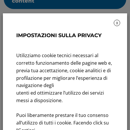
content
X
IMPOSTAZIONI SULLA PRIVACY
Sustainability: Sustainability report
Utilizziamo cookie tecnici necessari al
corretto funzionamento delle pagine web e,
Title performance: On the stock Exchange
previa tua accettazione, cookie analitici e di
profilazione per migliorare l’esperienza di
Tenders: All Tenders
navigazione degli
FNM S.p.A.
utenti ed ottimizzare l’utilizzo dei servizi
Headquarters in Milan, Piazzale Cadorna, 14
messi a disposizione.
PEC
fnm@legalmail.it
Share capital € 230,000,000.00 fully paid up
Puoi liberamente prestare il tuo consenso
all’utilizzo di tutti i cookie. Facendo click su
Register of Companies