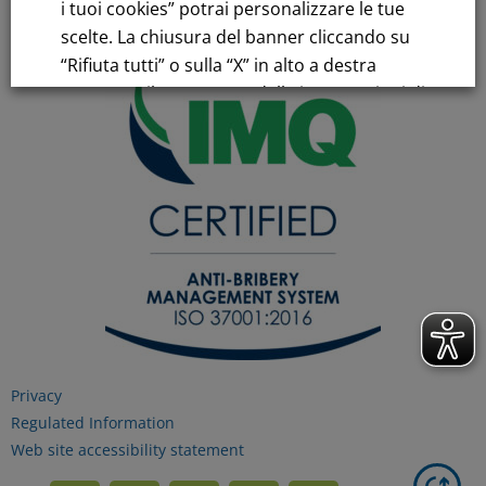
i tuoi cookies” potrai personalizzare le tue
scelte. La chiusura del banner cliccando su
“Rifiuta tutti” o sulla “X” in alto a destra
comporta il permanere delle impostazioni di
default e la continuazione della navigazione
in assenza di cookie o altri strumenti di
tracciamento diversi da quelli tecnici.
Per maggiori informazioni consulta la
nostra
Informativa sui dati personali e cookie
privacy
Privacy
RIFIUTA TUTTI
Regulated Information
Web site accessibility statement
GESTISCI I TUOI COOKIES