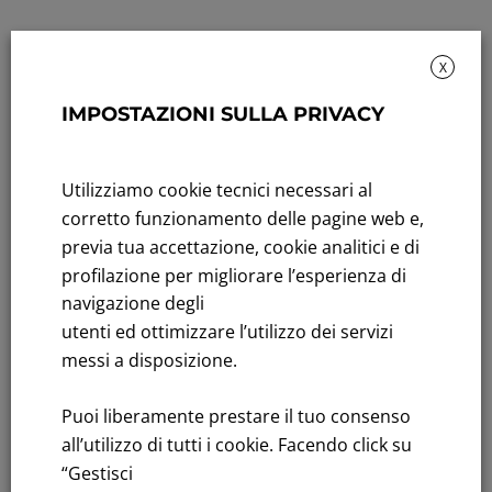
X
IMPOSTAZIONI SULLA PRIVACY
Sustainability: Sustainability report
Utilizziamo cookie tecnici necessari al
Title performance: On the stock Exchange
corretto funzionamento delle pagine web e,
previa tua accettazione, cookie analitici e di
Tenders: All Tenders
profilazione per migliorare l’esperienza di
navigazione degli
FNM S.p.A.
utenti ed ottimizzare l’utilizzo dei servizi
Headquarters in Milan, Piazzale Cadorna, 14
messi a disposizione.
PEC
fnm@legalmail.it
Share capital € 230,000,000.00 fully paid up
Puoi liberamente prestare il tuo consenso
Register of Companies
all’utilizzo di tutti i cookie. Facendo click su
C.F.and VAT number 00776140154
“Gestisci
C.C.I.AA. Milano – REA 28331