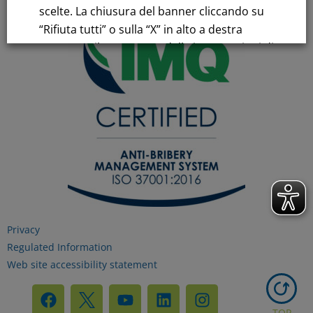
scelte. La chiusura del banner cliccando su
“Rifiuta tutti” o sulla “X” in alto a destra
comporta il permanere delle impostazioni di
default e la continuazione della navigazione
in assenza di cookie o altri strumenti di
tracciamento diversi da quelli tecnici.
Per maggiori informazioni consulta la
nostra
Informativa sui dati personali e cookie
privacy
Privacy
RIFIUTA TUTTI
Regulated Information
Web site accessibility statement
GESTISCI I TUOI COOKIES
TOP