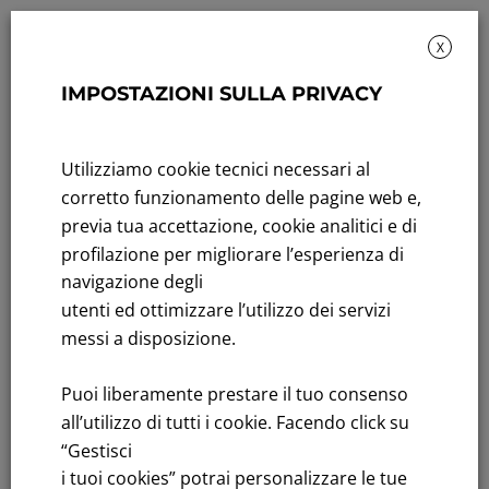
X
IMPOSTAZIONI SULLA PRIVACY
Sustainability: Sustainability report
Title performance: On the stock Exchange
Utilizziamo cookie tecnici necessari al
corretto funzionamento delle pagine web e,
Tenders: All Tenders
previa tua accettazione, cookie analitici e di
profilazione per migliorare l’esperienza di
FNM S.p.A.
navigazione degli
Headquarters in Milan, Piazzale Cadorna, 14
utenti ed ottimizzare l’utilizzo dei servizi
PEC
fnm@legalmail.it
messi a disposizione.
Share capital € 230,000,000.00 fully paid up
Puoi liberamente prestare il tuo consenso
Register of Companies
all’utilizzo di tutti i cookie. Facendo click su
C.F.and VAT number 00776140154
C.C.I.AA. Milano – REA 28331
“Gestisci
i tuoi cookies” potrai personalizzare le tue