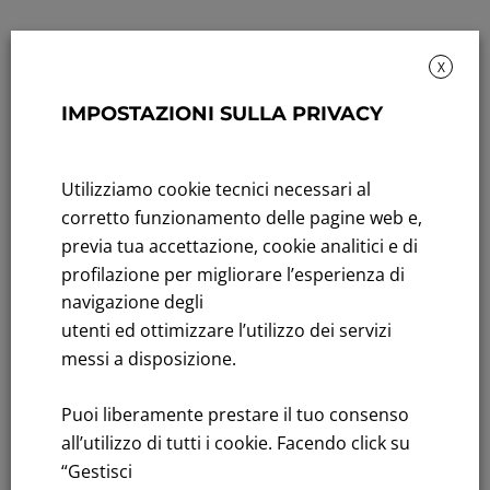
X
IMPOSTAZIONI SULLA PRIVACY
Sustainability: Sustainability report
Utilizziamo cookie tecnici necessari al
Title performance: On the stock Exchange
corretto funzionamento delle pagine web e,
previa tua accettazione, cookie analitici e di
Tenders: All Tenders
profilazione per migliorare l’esperienza di
navigazione degli
FNM S.p.A.
utenti ed ottimizzare l’utilizzo dei servizi
Headquarters in Milan, Piazzale Cadorna, 14
messi a disposizione.
PEC
fnm@legalmail.it
Share capital € 230,000,000.00 fully paid up
Puoi liberamente prestare il tuo consenso
Register of Companies
all’utilizzo di tutti i cookie. Facendo click su
C.F.and VAT number 00776140154
“Gestisci
C.C.I.AA. Milano – REA 28331