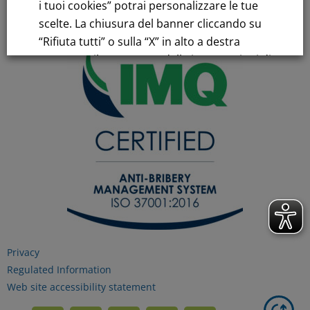
i tuoi cookies” potrai personalizzare le tue
scelte. La chiusura del banner cliccando su
“Rifiuta tutti” o sulla “X” in alto a destra
comporta il permanere delle impostazioni di
default e la continuazione della navigazione
in assenza di cookie o altri strumenti di
tracciamento diversi da quelli tecnici.
Per maggiori informazioni consulta la
nostra
Informativa sui dati personali e cookie
privacy
Privacy
RIFIUTA TUTTI
Regulated Information
Web site accessibility statement
GESTISCI I TUOI COOKIES