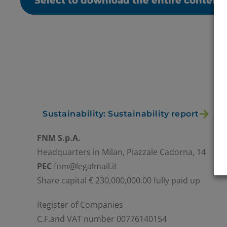
Select to download the entire content
Sustainability: Sustainability report
FNM S.p.A.
Headquarters in Milan, Piazzale Cadorna, 14
PEC
fnm@legalmail.it
Share capital € 230,000,000.00 fully paid up
Register of Companies
C.F.and VAT number 00776140154