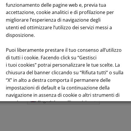
funzionamento delle pagine web e, previa tua
accettazione, cookie analitici e di profilazione per
migliorare l’esperienza di navigazione degli
utenti ed ottimizzare l’utilizzo dei servizi messi a
disposizione.
Puoi liberamente prestare il tuo consenso all’utilizzo
di tutti i cookie. Facendo click su “Gestisci
i tuoi cookies” potrai personalizzare le tue scelte. La
Title performance: On the stock Exchange
chiusura del banner cliccando su “Rifiuta tutti” o sulla
“X” in alto a destra comporta il permanere delle
impostazioni di default e la continuazione della
navigazione in assenza di cookie o altri strumenti di
English
tracciamento diversi da quelli tecnici.
Per maggiori informazioni consulta la nostra
Informativa sui dati personali e cookie privacy