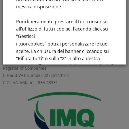
messi a disposizione.
Title performance: On the stock Exchange
Tenders: All Tenders
Puoi liberamente prestare il tuo consenso
all’utilizzo di tutti i cookie. Facendo click su
FNM S.p.A.
“Gestisci
Headquarters in Milan, Piazzale Cadorna, 14
i tuoi cookies” potrai personalizzare le tue
PEC
fnm@legalmail.it
scelte. La chiusura del banner cliccando su
Share capital € 230,000,000.00 fully paid up
“Rifiuta tutti” o sulla “X” in alto a destra
comporta il permanere delle impostazioni di
Register of Companies
default e la continuazione della navigazione
C.F.and VAT number 00776140154
in assenza di cookie o altri strumenti di
C.C.I.AA. Milano – REA 28331
tracciamento diversi da quelli tecnici.
Per maggiori informazioni consulta la
nostra
Informativa sui dati personali e cookie
privacy