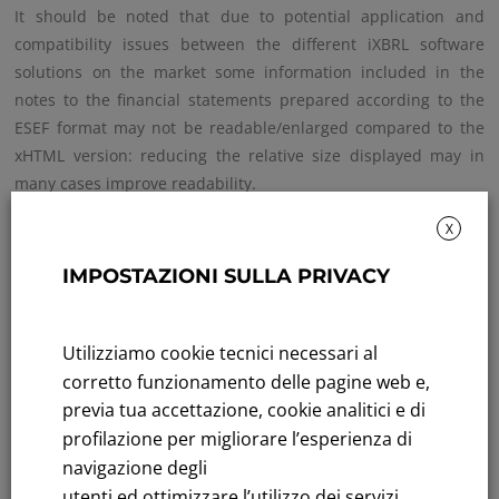
It should be noted that due to potential application and
compatibility issues between the different iXBRL software
solutions on the market some information included in the
notes to the financial statements prepared according to the
ESEF format may not be readable/enlarged compared to the
xHTML version: reducing the relative size displayed may in
many cases improve readability.
X
Select to download the entire
IMPOSTAZIONI SULLA PRIVACY
content
Utilizziamo cookie tecnici necessari al
corretto funzionamento delle pagine web e,
previa tua accettazione, cookie analitici e di
profilazione per migliorare l’esperienza di
navigazione degli
Sustainability: Sustainability report
utenti ed ottimizzare l’utilizzo dei servizi