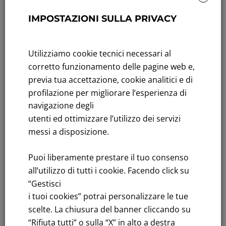
Sustainability: Sustainability report
IMPOSTAZIONI SULLA PRIVACY
Title performance: On the stock Exchange
Tenders: All Tenders
Utilizziamo cookie tecnici necessari al
corretto funzionamento delle pagine web e,
FNM S.p.A.
previa tua accettazione, cookie analitici e di
Headquarters in Milan, Piazzale Cadorna, 14
profilazione per migliorare l’esperienza di
PEC
fnm@legalmail.it
navigazione degli
Share capital € 230,000,000.00 fully paid up
utenti ed ottimizzare l’utilizzo dei servizi
Register of Companies
messi a disposizione.
C.F.and VAT number 00776140154
C.C.I.AA. Milano – REA 28331
Puoi liberamente prestare il tuo consenso
all’utilizzo di tutti i cookie. Facendo click su
“Gestisci
i tuoi cookies” potrai personalizzare le tue
scelte. La chiusura del banner cliccando su
“Rifiuta tutti” o sulla “X” in alto a destra