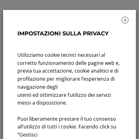
X
IMPOSTAZIONI SULLA PRIVACY
Sustainability: Sustainability report
Utilizziamo cookie tecnici necessari al
Title performance: On the stock Exchange
corretto funzionamento delle pagine web e,
previa tua accettazione, cookie analitici e di
Tenders: All Tenders
profilazione per migliorare l’esperienza di
FNM S.p.A.
navigazione degli
Headquarters in Milan, Piazzale Cadorna, 14
utenti ed ottimizzare l’utilizzo dei servizi
PEC
fnm@legalmail.it
messi a disposizione.
Share capital € 230,000,000.00 fully paid up
Puoi liberamente prestare il tuo consenso
Register of Companies
all’utilizzo di tutti i cookie. Facendo click su
C.F.and VAT number 00776140154
“Gestisci
C.C.I.AA. Milano – REA 28331