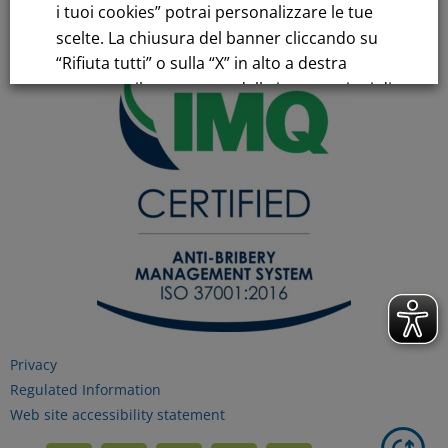
i tuoi cookies” potrai personalizzare le tue
scelte. La chiusura del banner cliccando su
“Rifiuta tutti” o sulla “X” in alto a destra
comporta il permanere delle impostazioni di
default e la continuazione della navigazione
in assenza di cookie o altri strumenti di
tracciamento diversi da quelli tecnici.
Per maggiori informazioni consulta la
nostra
Informativa sui dati personali e cookie
privacy
Privacy
RIFIUTA TUTTI
Regulated Information
Web site accessibility statement
GESTISCI I TUOI COOKIES