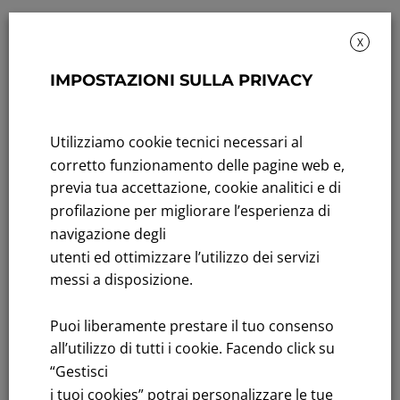
X
IMPOSTAZIONI SULLA PRIVACY
Sustainability: Sustainability report
Title performance: On the stock Exchange
Utilizziamo cookie tecnici necessari al
corretto funzionamento delle pagine web e,
Tenders: All Tenders
previa tua accettazione, cookie analitici e di
profilazione per migliorare l’esperienza di
FNM S.p.A.
navigazione degli
Headquarters in Milan, Piazzale Cadorna, 14
utenti ed ottimizzare l’utilizzo dei servizi
PEC
fnm@legalmail.it
messi a disposizione.
Share capital € 230,000,000.00 fully paid up
Register of Companies
Puoi liberamente prestare il tuo consenso
C.F.and VAT number 00776140154
all’utilizzo di tutti i cookie. Facendo click su
C.C.I.AA. Milano – REA 28331
“Gestisci
i tuoi cookies” potrai personalizzare le tue