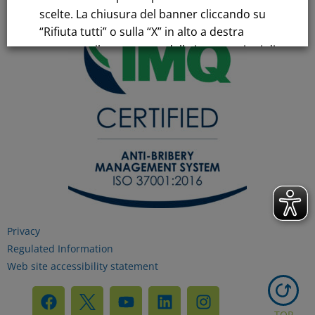
scelte. La chiusura del banner cliccando su
“Rifiuta tutti” o sulla “X” in alto a destra
comporta il permanere delle impostazioni di
default e la continuazione della navigazione
in assenza di cookie o altri strumenti di
tracciamento diversi da quelli tecnici.
Per maggiori informazioni consulta la
nostra
Informativa sui dati personali e cookie
privacy
Privacy
RIFIUTA TUTTI
Regulated Information
Web site accessibility statement
GESTISCI I TUOI COOKIES
TOP