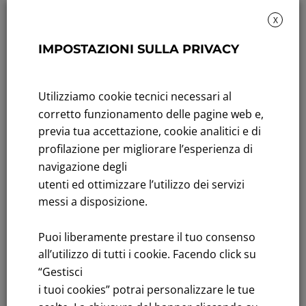
X
IMPOSTAZIONI SULLA PRIVACY
Sustainability: Sustainability report
Title performance: On the stock Exchange
Utilizziamo cookie tecnici necessari al
Tenders: All Tenders
corretto funzionamento delle pagine web e,
previa tua accettazione, cookie analitici e di
FNM S.p.A.
profilazione per migliorare l’esperienza di
Headquarters in Milan, Piazzale Cadorna, 14
navigazione degli
PEC
fnm@legalmail.it
utenti ed ottimizzare l’utilizzo dei servizi
Share capital € 230,000,000.00 fully paid up
messi a disposizione.
Register of Companies
Puoi liberamente prestare il tuo consenso
C.F.and VAT number 00776140154
all’utilizzo di tutti i cookie. Facendo click su
C.C.I.AA. Milano – REA 28331
“Gestisci
i tuoi cookies” potrai personalizzare le tue