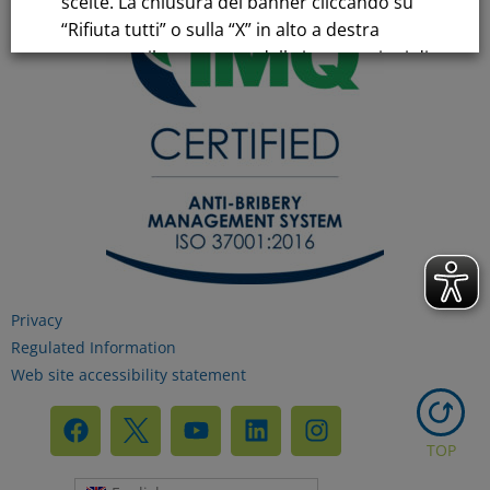
scelte. La chiusura del banner cliccando su
“Rifiuta tutti” o sulla “X” in alto a destra
comporta il permanere delle impostazioni di
default e la continuazione della navigazione
in assenza di cookie o altri strumenti di
tracciamento diversi da quelli tecnici.
Per maggiori informazioni consulta la
nostra
Informativa sui dati personali e cookie
privacy
Privacy
Regulated Information
RIFIUTA TUTTI
Web site accessibility statement
GESTISCI I TUOI COOKIES
TOP