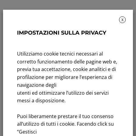
X
IMPOSTAZIONI SULLA PRIVACY
Sustainability: Sustainability report
Utilizziamo cookie tecnici necessari al
Title performance: On the stock Exchange
corretto funzionamento delle pagine web e,
previa tua accettazione, cookie analitici e di
Tenders: All Tenders
profilazione per migliorare l’esperienza di
FNM S.p.A.
navigazione degli
Headquarters in Milan, Piazzale Cadorna, 14
utenti ed ottimizzare l’utilizzo dei servizi
PEC
fnm@legalmail.it
messi a disposizione.
Share capital € 230,000,000.00 fully paid up
Puoi liberamente prestare il tuo consenso
Register of Companies
all’utilizzo di tutti i cookie. Facendo click su
C.F.and VAT number 00776140154
“Gestisci
C.C.I.AA. Milano – REA 28331