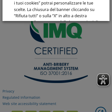
i tuoi cookies” potrai personalizzare le tue
scelte. La chiusura del banner cliccando su
“Rifiuta tutti” o sulla “X” in alto a destra
comporta il permanere delle impostazioni di
default e la continuazione della navigazione
in assenza di cookie o altri strumenti di
tracciamento diversi da quelli tecnici.
Per maggiori informazioni consulta la
nostra
Informativa sui dati personali e cookie
privacy
Privacy
RIFIUTA TUTTI
Regulated Information
Web site accessibility statement
GESTISCI I TUOI COOKIES