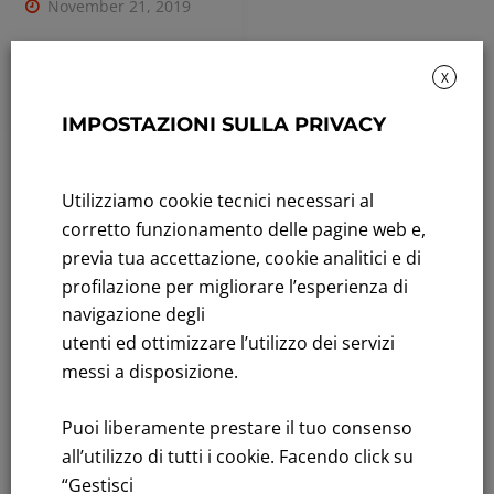
November 21, 2019
Leggi tutto
X
IMPOSTAZIONI SULLA PRIVACY
Sustainability: Sustainability report
Utilizziamo cookie tecnici necessari al
Title performance: On the stock Exchange
corretto funzionamento delle pagine web e,
previa tua accettazione, cookie analitici e di
Tenders: All Tenders
profilazione per migliorare l’esperienza di
navigazione degli
FNM S.p.A.
utenti ed ottimizzare l’utilizzo dei servizi
Headquarters in Milan, Piazzale Cadorna, 14
messi a disposizione.
PEC
fnm@legalmail.it
Share capital € 230,000,000.00 fully paid up
Puoi liberamente prestare il tuo consenso
Register of Companies
all’utilizzo di tutti i cookie. Facendo click su
C.F.and VAT number 00776140154
“Gestisci