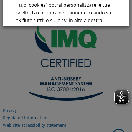
C.C.I.AA. Milano – REA 28331
i tuoi cookies” potrai personalizzare le tue
scelte. La chiusura del banner cliccando su
“Rifiuta tutti” o sulla “X” in alto a destra
comporta il permanere delle impostazioni di
default e la continuazione della navigazione
in assenza di cookie o altri strumenti di
tracciamento diversi da quelli tecnici.
Per maggiori informazioni consulta la
nostra
Informativa sui dati personali e cookie
privacy
RIFIUTA TUTTI
Privacy
Regulated Information
Web site accessibility statement
GESTISCI I TUOI COOKIES