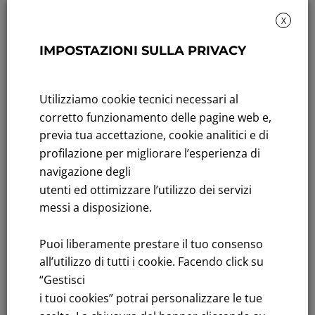
X
IMPOSTAZIONI SULLA PRIVACY
Sustainability: Sustainability report
Title performance: On the stock Exchange
Utilizziamo cookie tecnici necessari al
Tenders: All Tenders
corretto funzionamento delle pagine web e,
previa tua accettazione, cookie analitici e di
FNM S.p.A.
profilazione per migliorare l’esperienza di
Headquarters in Milan, Piazzale Cadorna, 14
navigazione degli
PEC
fnm@legalmail.it
utenti ed ottimizzare l’utilizzo dei servizi
Share capital € 230,000,000.00 fully paid up
messi a disposizione.
Register of Companies
Puoi liberamente prestare il tuo consenso
C.F.and VAT number 00776140154
all’utilizzo di tutti i cookie. Facendo click su
C.C.I.AA. Milano – REA 28331
“Gestisci
i tuoi cookies” potrai personalizzare le tue