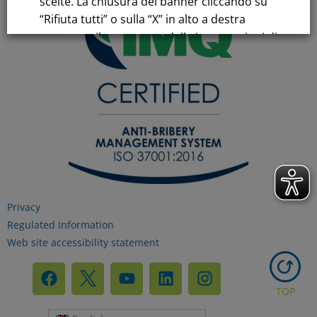
scelte. La chiusura del banner cliccando su
“Rifiuta tutti” o sulla “X” in alto a destra
comporta il permanere delle impostazioni di
default e la continuazione della navigazione
in assenza di cookie o altri strumenti di
tracciamento diversi da quelli tecnici.
Per maggiori informazioni consulta la
nostra
Informativa sui dati personali e cookie
privacy
Privacy
Regulated Information
RIFIUTA TUTTI
Web site accessibility statement
GESTISCI I TUOI COOKIES
TOP