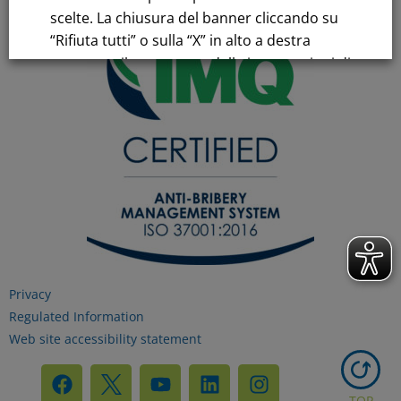
scelte. La chiusura del banner cliccando su
“Rifiuta tutti” o sulla “X” in alto a destra
comporta il permanere delle impostazioni di
default e la continuazione della navigazione
in assenza di cookie o altri strumenti di
tracciamento diversi da quelli tecnici.
Per maggiori informazioni consulta la
nostra
Informativa sui dati personali e cookie
privacy
Privacy
RIFIUTA TUTTI
Regulated Information
Web site accessibility statement
GESTISCI I TUOI COOKIES
TOP