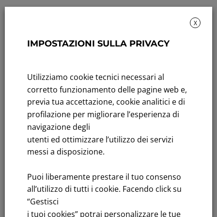
X
IMPOSTAZIONI SULLA PRIVACY
Sustainability: Sustainability report
Title performance: On the stock Exchange
Utilizziamo cookie tecnici necessari al
corretto funzionamento delle pagine web e,
Tenders: All Tenders
previa tua accettazione, cookie analitici e di
profilazione per migliorare l’esperienza di
FNM S.p.A.
navigazione degli
Headquarters in Milan, Piazzale Cadorna, 14
utenti ed ottimizzare l’utilizzo dei servizi
PEC
fnm@legalmail.it
messi a disposizione.
Share capital € 230,000,000.00 fully paid up
Register of Companies
Puoi liberamente prestare il tuo consenso
C.F.and VAT number 00776140154
all’utilizzo di tutti i cookie. Facendo click su
C.C.I.AA. Milano – REA 28331
“Gestisci
i tuoi cookies” potrai personalizzare le tue