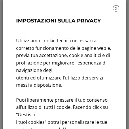
X
IMPOSTAZIONI SULLA PRIVACY
Sustainability: Sustainability report
Title performance: On the stock Exchange
Utilizziamo cookie tecnici necessari al
Tenders: All Tenders
corretto funzionamento delle pagine web e,
previa tua accettazione, cookie analitici e di
FNM S.p.A.
profilazione per migliorare l’esperienza di
Headquarters in Milan, Piazzale Cadorna, 14
navigazione degli
PEC
fnm@legalmail.it
utenti ed ottimizzare l’utilizzo dei servizi
Share capital € 230,000,000.00 fully paid up
messi a disposizione.
Register of Companies
Puoi liberamente prestare il tuo consenso
C.F.and VAT number 00776140154
all’utilizzo di tutti i cookie. Facendo click su
C.C.I.AA. Milano – REA 28331
“Gestisci
i tuoi cookies” potrai personalizzare le tue