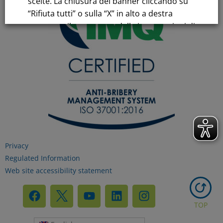
scelte. La chiusura del banner cliccando su
“Rifiuta tutti” o sulla “X” in alto a destra
comporta il permanere delle impostazioni di
default e la continuazione della navigazione
in assenza di cookie o altri strumenti di
tracciamento diversi da quelli tecnici.
Per maggiori informazioni consulta la
nostra
Informativa sui dati personali e cookie
privacy
Privacy
Regulated Information
RIFIUTA TUTTI
Web site accessibility statement
GESTISCI I TUOI COOKIES
TOP