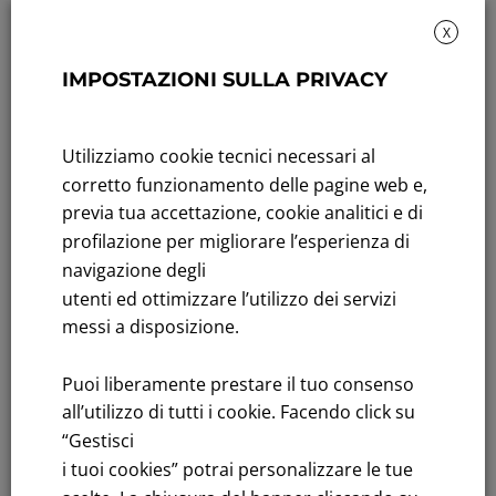
X
IMPOSTAZIONI SULLA PRIVACY
Sustainability: Sustainability report
Title performance: On the stock Exchange
Utilizziamo cookie tecnici necessari al
Tenders: All Tenders
corretto funzionamento delle pagine web e,
previa tua accettazione, cookie analitici e di
FNM S.p.A.
profilazione per migliorare l’esperienza di
Headquarters in Milan, Piazzale Cadorna, 14
navigazione degli
PEC
fnm@legalmail.it
utenti ed ottimizzare l’utilizzo dei servizi
Share capital € 230,000,000.00 fully paid up
messi a disposizione.
Register of Companies
Puoi liberamente prestare il tuo consenso
C.F.and VAT number 00776140154
all’utilizzo di tutti i cookie. Facendo click su
C.C.I.AA. Milano – REA 28331
“Gestisci
i tuoi cookies” potrai personalizzare le tue