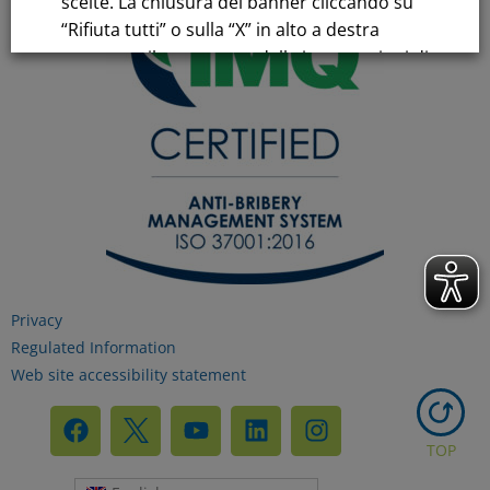
scelte. La chiusura del banner cliccando su
“Rifiuta tutti” o sulla “X” in alto a destra
comporta il permanere delle impostazioni di
default e la continuazione della navigazione
in assenza di cookie o altri strumenti di
tracciamento diversi da quelli tecnici.
Per maggiori informazioni consulta la
nostra
Informativa sui dati personali e cookie
privacy
Privacy
Regulated Information
RIFIUTA TUTTI
Web site accessibility statement
GESTISCI I TUOI COOKIES
TOP