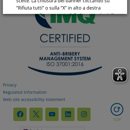
scelte. La chiusura del banner cliccando su
“Rifiuta tutti” o sulla “X” in alto a destra
comporta il permanere delle impostazioni di
default e la continuazione della navigazione
in assenza di cookie o altri strumenti di
tracciamento diversi da quelli tecnici.
Per maggiori informazioni consulta la
nostra
Informativa sui dati personali e cookie
privacy
Privacy
Regulated Information
RIFIUTA TUTTI
Web site accessibility statement
GESTISCI I TUOI COOKIES
TOP