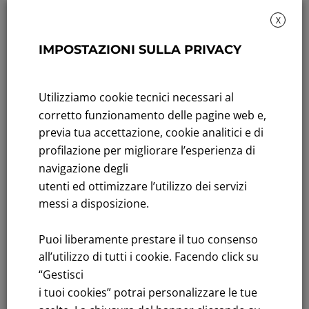
X
IMPOSTAZIONI SULLA PRIVACY
Sustainability: Sustainability report
Title performance: On the stock Exchange
Utilizziamo cookie tecnici necessari al
Tenders: All Tenders
corretto funzionamento delle pagine web e,
previa tua accettazione, cookie analitici e di
FNM S.p.A.
profilazione per migliorare l’esperienza di
Headquarters in Milan, Piazzale Cadorna, 14
navigazione degli
PEC
fnm@legalmail.it
utenti ed ottimizzare l’utilizzo dei servizi
Share capital € 230,000,000.00 fully paid up
messi a disposizione.
Register of Companies
Puoi liberamente prestare il tuo consenso
C.F.and VAT number 00776140154
all’utilizzo di tutti i cookie. Facendo click su
C.C.I.AA. Milano – REA 28331
“Gestisci
i tuoi cookies” potrai personalizzare le tue