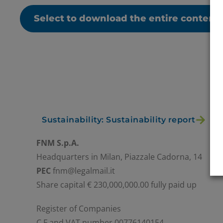
Select to download the entire content
Sustainability: Sustainability report
FNM S.p.A.
Headquarters in Milan, Piazzale Cadorna, 14
PEC
fnm@legalmail.it
Share capital € 230,000,000.00 fully paid up
Register of Companies
C.F.and VAT number 00776140154