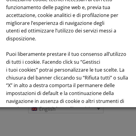
funzionamento delle pagine web e, previa tua
accettazione, cookie analitici e di profilazione per
migliorare l’esperienza di navigazione degli
utenti ed ottimizzare l’utilizzo dei servizi messi a
disposizione.
Puoi liberamente prestare il tuo consenso all’utilizzo
di tutti i cookie. Facendo click su “Gestisci
i tuoi cookies” potrai personalizzare le tue scelte. La
Title performance: On the stock Exchange
chiusura del banner cliccando su “Rifiuta tutti” o sulla
“X” in alto a destra comporta il permanere delle
impostazioni di default e la continuazione della
navigazione in assenza di cookie o altri strumenti di
tracciamento diversi da quelli tecnici.
English
Per maggiori informazioni consulta la nostra
Informativa sui dati personali e cookie privacy