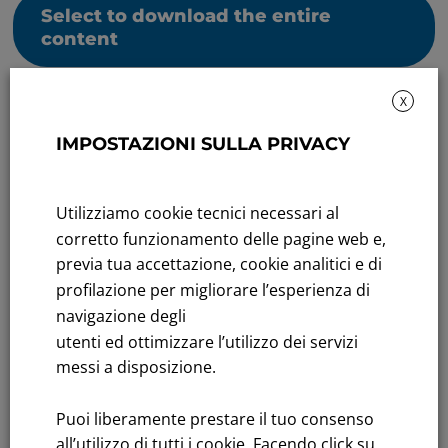
Select to download the entire
content
X
IMPOSTAZIONI SULLA PRIVACY
Utilizziamo cookie tecnici necessari al
Sustainability: Sustainability report
corretto funzionamento delle pagine web e,
Title performance: On the stock Exchange
previa tua accettazione, cookie analitici e di
profilazione per migliorare l’esperienza di
Tenders: All Tenders
navigazione degli
utenti ed ottimizzare l’utilizzo dei servizi
FNM S.p.A.
messi a disposizione.
Headquarters in Milan, Piazzale Cadorna, 14
PEC
fnm@legalmail.it
Puoi liberamente prestare il tuo consenso
Share capital € 230,000,000.00 fully paid up
all’utilizzo di tutti i cookie. Facendo click su