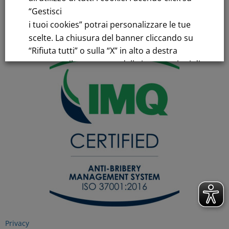
“Gestisci
Register of Companies
C.F.and VAT number 00776140154
i tuoi cookies” potrai personalizzare le tue
C.C.I.AA. Milano – REA 28331
scelte. La chiusura del banner cliccando su
“Rifiuta tutti” o sulla “X” in alto a destra
comporta il permanere delle impostazioni di
default e la continuazione della navigazione
in assenza di cookie o altri strumenti di
tracciamento diversi da quelli tecnici.
Per maggiori informazioni consulta la
nostra
Informativa sui dati personali e cookie
privacy
RIFIUTA TUTTI
Privacy