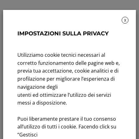
X
IMPOSTAZIONI SULLA PRIVACY
Sustainability: Sustainability report
Utilizziamo cookie tecnici necessari al
Title performance: On the stock Exchange
corretto funzionamento delle pagine web e,
previa tua accettazione, cookie analitici e di
Tenders: All Tenders
profilazione per migliorare l’esperienza di
FNM S.p.A.
navigazione degli
Headquarters in Milan, Piazzale Cadorna, 14
utenti ed ottimizzare l’utilizzo dei servizi
PEC
fnm@legalmail.it
messi a disposizione.
Share capital € 230,000,000.00 fully paid up
Puoi liberamente prestare il tuo consenso
Register of Companies
all’utilizzo di tutti i cookie. Facendo click su
C.F.and VAT number 00776140154
“Gestisci
C.C.I.AA. Milano – REA 28331