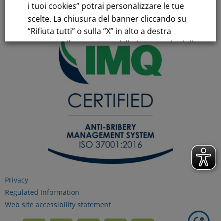
i tuoi cookies” potrai personalizzare le tue
scelte. La chiusura del banner cliccando su
“Rifiuta tutti” o sulla “X” in alto a destra
comporta il permanere delle impostazioni di
default e la continuazione della navigazione
in assenza di cookie o altri strumenti di
tracciamento diversi da quelli tecnici.
Per maggiori informazioni consulta la
nostra
Informativa sui dati personali e cookie
privacy
Privacy
RIFIUTA TUTTI
Regulated Information
Web site accessibility statement
GESTISCI I TUOI COOKIES