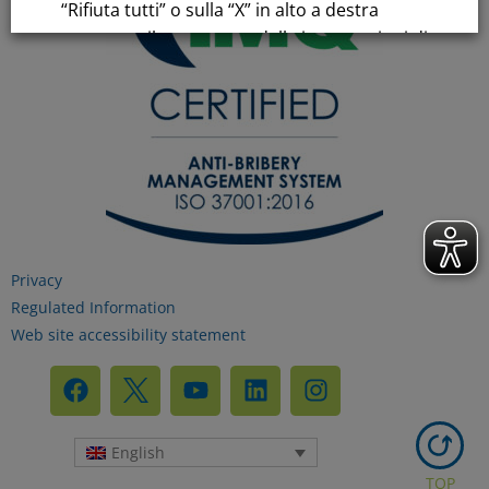
“Rifiuta tutti” o sulla “X” in alto a destra
comporta il permanere delle impostazioni di
default e la continuazione della navigazione
in assenza di cookie o altri strumenti di
tracciamento diversi da quelli tecnici.
Per maggiori informazioni consulta la
nostra
Informativa sui dati personali e cookie
privacy
Privacy
Regulated Information
Web site accessibility statement
RIFIUTA TUTTI
GESTISCI I TUOI COOKIES
English
TOP