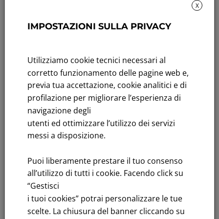
X
Sustainability: Sustainability report
IMPOSTAZIONI SULLA PRIVACY
Title performance: On the stock Exchange
Utilizziamo cookie tecnici necessari al
Tenders: All Tenders
corretto funzionamento delle pagine web e,
FNM S.p.A.
previa tua accettazione, cookie analitici e di
Headquarters in Milan, Piazzale Cadorna, 14
profilazione per migliorare l’esperienza di
PEC
fnm@legalmail.it
navigazione degli
Share capital € 230,000,000.00 fully paid up
utenti ed ottimizzare l’utilizzo dei servizi
messi a disposizione.
Register of Companies
C.F.and VAT number 00776140154
Puoi liberamente prestare il tuo consenso
C.C.I.AA. Milano – REA 28331
all’utilizzo di tutti i cookie. Facendo click su
“Gestisci
i tuoi cookies” potrai personalizzare le tue
scelte. La chiusura del banner cliccando su