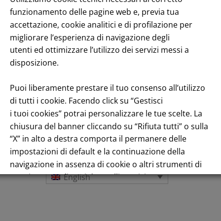
funzionamento delle pagine web e, previa tua
accettazione, cookie analitici e di profilazione per
migliorare l’esperienza di navigazione degli
utenti ed ottimizzare l’utilizzo dei servizi messi a
disposizione.
Puoi liberamente prestare il tuo consenso all’utilizzo
di tutti i cookie. Facendo click su “Gestisci
i tuoi cookies” potrai personalizzare le tue scelte. La
Title performance: On the stock Exchange
chiusura del banner cliccando su “Rifiuta tutti” o sulla
“X” in alto a destra comporta il permanere delle
impostazioni di default e la continuazione della
navigazione in assenza di cookie o altri strumenti di
tracciamento diversi da quelli tecnici.
English
Per maggiori informazioni consulta la nostra
Informativa sui dati personali e cookie privacy