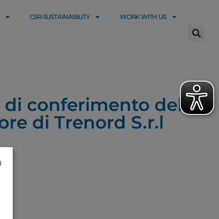
CSR-SUSTAINABILITY
WORK WITH US
 di conferimento della
re di Trenord S.r.l