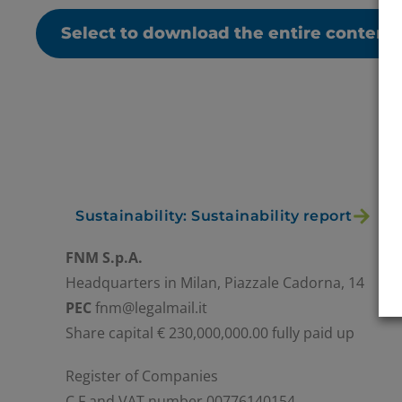
Select to download the entire content
Sustainability: Sustainability report
FNM S.p.A.
Headquarters in Milan, Piazzale Cadorna, 14
PEC
fnm@legalmail.it
Share capital € 230,000,000.00 fully paid up
Register of Companies
C.F.and VAT number 00776140154