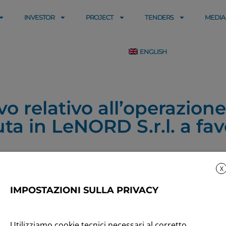
INVESTOR
PROJECT
TENDERS
MEDIA
ENGLISH
 relativo all’operazione
a in LeNORD S.r.l. a favo
X
IMPOSTAZIONI SULLA PRIVACY
Utilizziamo cookie tecnici necessari al corretto