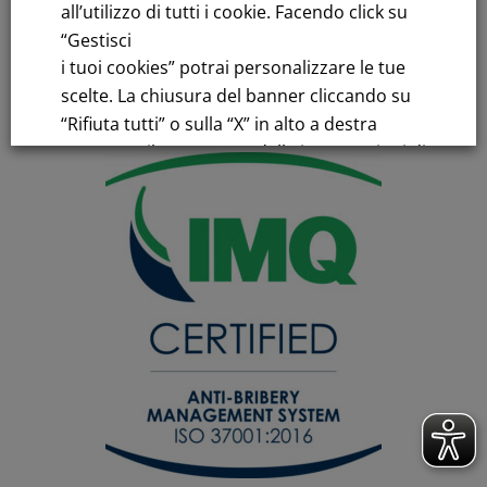
all’utilizzo di tutti i cookie. Facendo click su
Share capital € 230,000,000.00 fully paid up
“Gestisci
Register of Companies
i tuoi cookies” potrai personalizzare le tue
C.F.and VAT number 00776140154
scelte. La chiusura del banner cliccando su
C.C.I.AA. Milano – REA 28331
“Rifiuta tutti” o sulla “X” in alto a destra
comporta il permanere delle impostazioni di
default e la continuazione della navigazione
in assenza di cookie o altri strumenti di
tracciamento diversi da quelli tecnici.
Per maggiori informazioni consulta la
nostra
Informativa sui dati personali e cookie
privacy
RIFIUTA TUTTI