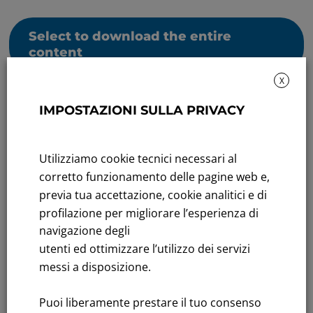
Select to download the entire
content
X
IMPOSTAZIONI SULLA PRIVACY
Utilizziamo cookie tecnici necessari al
corretto funzionamento delle pagine web e,
Sustainability: Sustainability report
previa tua accettazione, cookie analitici e di
Title performance: On the stock Exchange
profilazione per migliorare l’esperienza di
navigazione degli
Tenders: All Tenders
utenti ed ottimizzare l’utilizzo dei servizi
messi a disposizione.
FNM S.p.A.
Headquarters in Milan, Piazzale Cadorna, 14
Puoi liberamente prestare il tuo consenso
PEC
fnm@legalmail.it