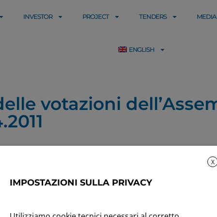
INVESTOR
PROJECT
TENDERS
MEDIA
ENGLISH
elle votazioni dell’Asse
4.2011
X
IMPOSTAZIONI SULLA PRIVACY
Utilizziamo cookie tecnici necessari al corretto