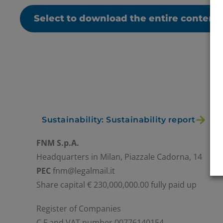
Select to download the entire content
Sustainability: Sustainability report
FNM S.p.A.
Headquarters in Milan, Piazzale Cadorna, 14
PEC
fnm@legalmail.it
Share capital € 230,000,000.00 fully paid up
Register of Companies
C.F.and VAT number 00776140154