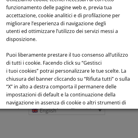
funzionamento delle pagine web e, previa tua
accettazione, cookie analitici e di profilazione per
migliorare l’esperienza di navigazione degli
utenti ed ottimizzare l’utilizzo dei servizi messi a
disposizione.
Puoi liberamente prestare il tuo consenso all’utilizzo
di tutti i cookie. Facendo click su “Gestisci
i tuoi cookies” potrai personalizzare le tue scelte. La
Title performance: On the stock Exchange
chiusura del banner cliccando su “Rifiuta tutti” o sulla
“X” in alto a destra comporta il permanere delle
impostazioni di default e la continuazione della
navigazione in assenza di cookie o altri strumenti di
tracciamento diversi da quelli tecnici.
English
Per maggiori informazioni consulta la nostra
Informativa sui dati personali e cookie privacy