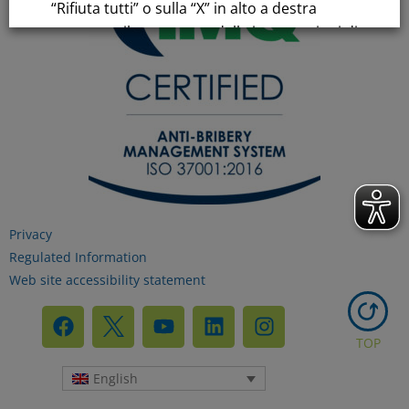
“Rifiuta tutti” o sulla “X” in alto a destra
comporta il permanere delle impostazioni di
default e la continuazione della navigazione
in assenza di cookie o altri strumenti di
tracciamento diversi da quelli tecnici.
Per maggiori informazioni consulta la
nostra
Informativa sui dati personali e cookie
privacy
Privacy
Regulated Information
Web site accessibility statement
RIFIUTA TUTTI
TOP
GESTISCI I TUOI COOKIES
English