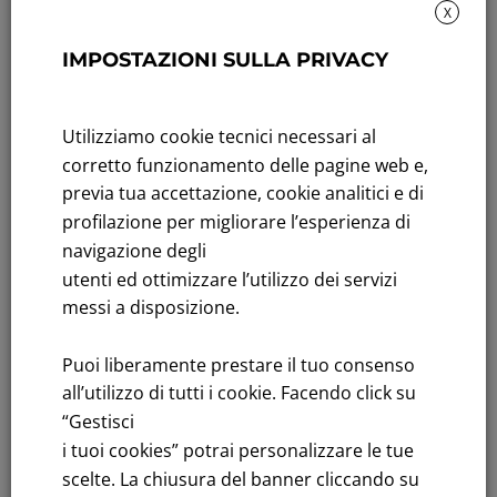
X
Sustainability: Sustainability report
IMPOSTAZIONI SULLA PRIVACY
Title performance: On the stock Exchange
Utilizziamo cookie tecnici necessari al
Tenders: All Tenders
corretto funzionamento delle pagine web e,
FNM S.p.A.
previa tua accettazione, cookie analitici e di
Headquarters in Milan, Piazzale Cadorna, 14
profilazione per migliorare l’esperienza di
PEC
fnm@legalmail.it
navigazione degli
Share capital € 230,000,000.00 fully paid up
utenti ed ottimizzare l’utilizzo dei servizi
messi a disposizione.
Register of Companies
C.F.and VAT number 00776140154
Puoi liberamente prestare il tuo consenso
C.C.I.AA. Milano – REA 28331
all’utilizzo di tutti i cookie. Facendo click su
“Gestisci
i tuoi cookies” potrai personalizzare le tue
scelte. La chiusura del banner cliccando su