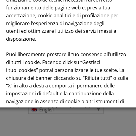
funzionamento delle pagine web e, previa tua
accettazione, cookie analitici e di profilazione per
migliorare l’esperienza di navigazione degli
utenti ed ottimizzare l’utilizzo dei servizi messi a
disposizione.
Puoi liberamente prestare il tuo consenso all’utilizzo
di tutti i cookie. Facendo click su “Gestisci
i tuoi cookies” potrai personalizzare le tue scelte. La
Title performance: On the stock Exchange
chiusura del banner cliccando su “Rifiuta tutti” o sulla
“X” in alto a destra comporta il permanere delle
impostazioni di default e la continuazione della
navigazione in assenza di cookie o altri strumenti di
tracciamento diversi da quelli tecnici.
English
Per maggiori informazioni consulta la nostra
Informativa sui dati personali e cookie privacy