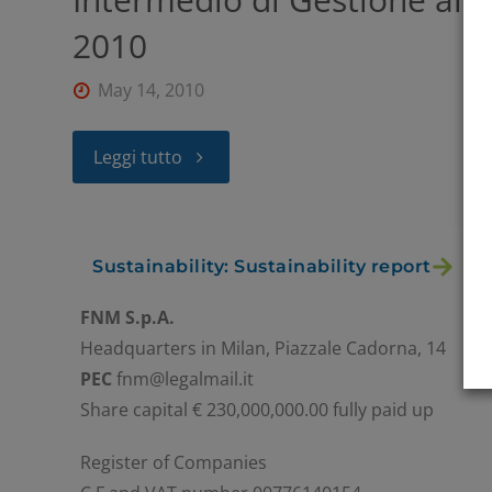
2010
May 14, 2010
Leggi tutto
Sustainability: Sustainability report
FNM S.p.A.
Headquarters in Milan, Piazzale Cadorna, 14
PEC
fnm@legalmail.it
Share capital € 230,000,000.00 fully paid up
Register of Companies