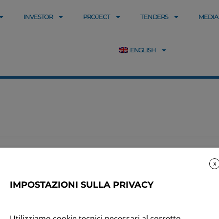
INVESTOR
PROJECT
TENDERS
MEDIA
ENGLISH
X
IMPOSTAZIONI SULLA PRIVACY
o
31 marzo
Utilizziamo cookie tecnici necessari al corretto