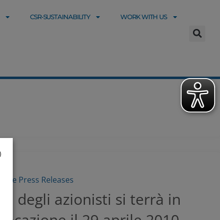
CSR-SUSTAINABILITY
WORK WITH US
sitive Press Releases
a degli azionisti si terrà in
ocazione il 29 aprile 2010