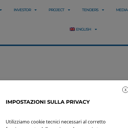
INVESTOR
PROJECT
TENDERS
MEDIA
ENGLISH
X
IMPOSTAZIONI SULLA PRIVACY
2010
,
Price Sen
i terrà in
L’Assemble
Utilizziamo cookie tecnici necessari al corretto
prile 2010
prima conv