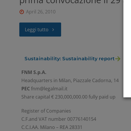
April 26, 2010
Leggi tutto
Sustainability: Sustainability report
FNM S.p.A.
Headquarters in Milan, Piazzale Cadorna, 14
PEC
fnm@legalmail.it
Share capital € 230,000,000.00 fully paid up
Register of Companies
C.F.and VAT number 00776140154
C.C.I.AA. Milano – REA 28331