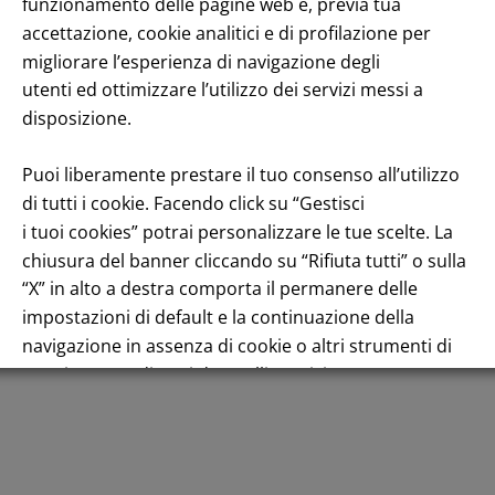
funzionamento delle pagine web e, previa tua
accettazione, cookie analitici e di profilazione per
April 26, 2010
migliorare l’esperienza di navigazione degli
utenti ed ottimizzare l’utilizzo dei servizi messi a
Leggi tutto
disposizione.
Puoi liberamente prestare il tuo consenso all’utilizzo
di tutti i cookie. Facendo click su “Gestisci
Title performance: On the stock Exchange
i tuoi cookies” potrai personalizzare le tue scelte. La
chiusura del banner cliccando su “Rifiuta tutti” o sulla
“X” in alto a destra comporta il permanere delle
impostazioni di default e la continuazione della
navigazione in assenza di cookie o altri strumenti di
English
tracciamento diversi da quelli tecnici.
Per maggiori informazioni consulta la nostra
Informativa sui dati personali e cookie privacy