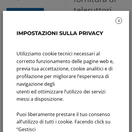
teleruttori
Leggi tutto
per argani a
X
motore
IMPOSTAZIONI SULLA PRIVACY
ferroviari.
2016
,
Bandi e Gare
,
Luglio 18, 2023
Utilizziamo cookie tecnici necessari al
FN
corretto funzionamento delle pagine web e,
Avviso di
previa tua accettazione, cookie analitici e di
Leggi tutto
indagine di
profilazione per migliorare l’esperienza di
navigazione degli
mercato ai
utenti ed ottimizzare l’utilizzo dei servizi
sensi dell’art.
messi a disposizione.
2016
,
Bandi e Gare
,
36 comma 2
FN
Puoi liberamente prestare il tuo consenso
lett. b)
Avviso di
all’utilizzo di tutti i cookie. Facendo click su
D.lgs.50/2016
indagine di
“Gestisci