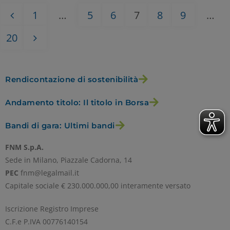
1
…
5
6
7
8
9
…
20
Rendicontazione di sostenibilità
Andamento titolo: Il titolo in Borsa
Bandi di gara: Ultimi bandi
FNM S.p.A.
Sede in Milano, Piazzale Cadorna, 14
PEC
fnm@legalmail.it
Capitale sociale € 230.000.000,00 interamente versato
Iscrizione Registro Imprese
C.F.e P.IVA 00776140154