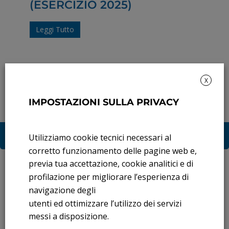
(ESERCIZIO 2025)
Leggi Tutto
X
IMPOSTAZIONI SULLA PRIVACY
RELAZIONE DI
ASSEMBLEA DEGLI
CORPORATE
Utilizziamo cookie tecnici necessari al
AZIONISTI
GOVERNANCE
corretto funzionamento delle pagine web e,
previa tua accettazione, cookie analitici e di
Rendicontazione di sostenibilità
profilazione per migliorare l’esperienza di
navigazione degli
Andamento titolo: Il titolo in Borsa
utenti ed ottimizzare l’utilizzo dei servizi
Bandi di gara: Ultimi bandi
messi a disposizione.