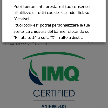
FNM S.p.A.
Puoi liberamente prestare il tuo consenso
Sede in Milano, Piazzale Cadorna, 14
all’utilizzo di tutti i cookie. Facendo click su
PEC
fnm@legalmail.it
“Gestisci
Capitale sociale € 230.000.000,00 interamente versato
i tuoi cookies” potrai personalizzare le tue
scelte. La chiusura del banner cliccando su
Iscrizione Registro Imprese
“Rifiuta tutti” o sulla “X” in alto a destra
C.F.e P.IVA 00776140154
comporta il permanere delle impostazioni di
C.C.I.AA. Milano – REA 28331
default e la continuazione della navigazione
in assenza di cookie o altri strumenti di
tracciamento diversi da quelli tecnici.
Per maggiori informazioni consulta la
nostra
Informativa sui dati personali e cookie
privacy