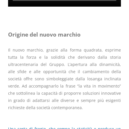
Origine del nuovo marchio
Il nuovo marchio, grazie alla forma quadrata, esprime
tutta la forza e la solidità che derivano dalla storia
ultracentenaria del Gruppo. L’apertura alla dinamicità,
alle sfide e alle opportunità che il cambiamento della
società offre sono simboleggiate dalla losanga inclinata
verde. Ad accompagnarlo la frase “la vita in movimento”
che sottolinea la capacità di proporre soluzioni innovative
in grado di adattarsi alle diverse e sempre più esigenti
richieste della società contemporanea.
Una sorta di fregio, che rompe la staticità e produce un