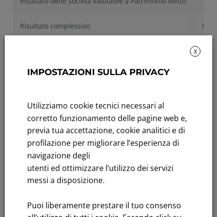
Risultato delle società valutatee a Patrimonio Netto
6.4
Risultato complessivo
82.0
Utile attribuibile agli azionisti di minoranza
1.1
X
IMPOSTAZIONI SULLA PRIVACY
Utile complessivo di Gruppo
80.9
Utilizziamo cookie tecnici necessari al
corretto funzionamento delle pagine web e,
*
Ai fini della rappresentazione dei dati economici, i dati
pro-forma 2021 considerano MISE consolidata
previa tua accettazione, cookie analitici e di
integralmente a partire dal 1 gennaio e si confrontano
profilazione per migliorare l’esperienza di
con i risultati pro-forma 2020 calcolati come se MISE fosse
navigazione degli
stata consolidata integralmente a partire dal 1 gennaio
utenti ed ottimizzare l’utilizzo dei servizi
2020.
messi a disposizione.
**
Ai fini della rappresentazione dei dati economici, i dati
reported 2021 considerano MISE consolidata
Puoi liberamente prestare il tuo consenso
integralmente a partire dalla data di acquisizione, ovvero