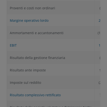
Proventi e costi non ordinari
(0.8)
Margine operativo lordo
210.
Ammortamenti e accantonamenti
(105.9
EBIT
104.
Risultato della gestione finanziaria
(5.6)
Risultato ante imposte
99.1
Imposte sul reddito
(23.5
Risultato complessivo rettificato
75.6