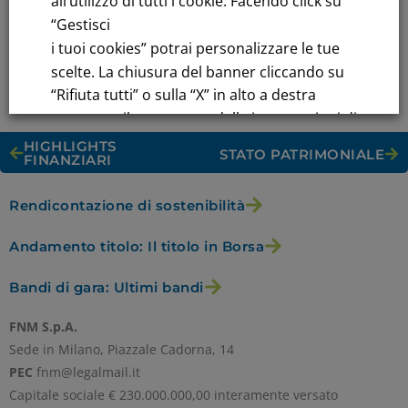
all’utilizzo di tutti i cookie. Facendo click su
dal 26 febbraio e si confrontano con i risultati actual 2020,
che non includono le performance di MISE.
“Gestisci
i tuoi cookies” potrai personalizzare le tue
scelte. La chiusura del banner cliccando su
“Rifiuta tutti” o sulla “X” in alto a destra
comporta il permanere delle impostazioni di
default e la continuazione della navigazione
HIGHLIGHTS
STATO PATRIMONIALE
FINANZIARI
in assenza di cookie o altri strumenti di
tracciamento diversi da quelli tecnici.
Rendicontazione di sostenibilità
Per maggiori informazioni consulta la
Andamento titolo: Il titolo in Borsa
nostra
Informativa sui dati personali e cookie
Bandi di gara: Ultimi bandi
privacy
FNM S.p.A.
Sede in Milano, Piazzale Cadorna, 14
PEC
fnm@legalmail.it
RIFIUTA TUTTI
Capitale sociale € 230.000.000,00 interamente versato