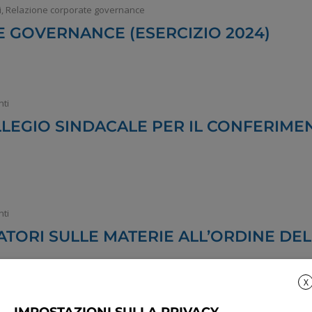
i
,
Relazione corporate governance
 GOVERNANCE (ESERCIZIO 2024)
ti
LEGIO SINDACALE PER IL CONFERIMEN
ti
ATORI SULLE MATERIE ALL’ORDINE DE
X