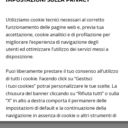
IMPOSTAZIONI SULLA PRIVACY
ti
AZIONE ASSEMBLEA ORDINARIA 2025
Utilizziamo cookie tecnici necessari al corretto
funzionamento delle pagine web e, previa tua
accettazione, cookie analitici e di profilazione per
migliorare l’esperienza di navigazione degli
ti
utenti ed ottimizzare l’utilizzo dei servizi messi a
SEMBLEA ORDINARIA 2025 – VERSION
disposizione.
Puoi liberamente prestare il tuo consenso all’utilizzo
di tutti i cookie. Facendo click su “Gestisci
i tuoi cookies” potrai personalizzare le tue scelte. La
chiusura del banner cliccando su “Rifiuta tutti” o sulla
“X” in alto a destra comporta il permanere delle
impostazioni di default e la continuazione della
navigazione in assenza di cookie o altri strumenti di
tracciamento diversi da quelli tecnici.