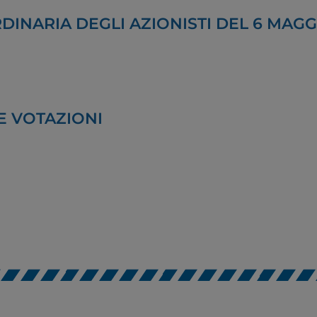
INARIA DEGLI AZIONISTI DEL 6 MAGG
Per maggiori informazioni consulta la nostra
Informativa sui dati personali e cookie privacy
RIFIUTA TUTTI
GESTISCI I TUOI COOKIES
E VOTAZIONI
ACCETTA