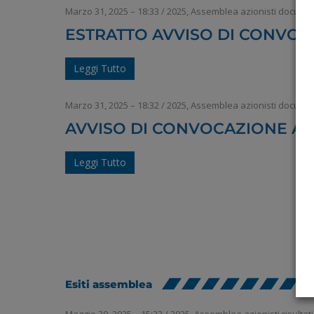
Marzo 31, 2025 – 18:33
/
2025
,
Assemblea azionisti documen
ESTRATTO AVVISO DI CONVOC
Leggi Tutto
Marzo 31, 2025 – 18:32
/
2025
,
Assemblea azionisti documen
AVVISO DI CONVOCAZIONE AS
Leggi Tutto
Esiti assemblea