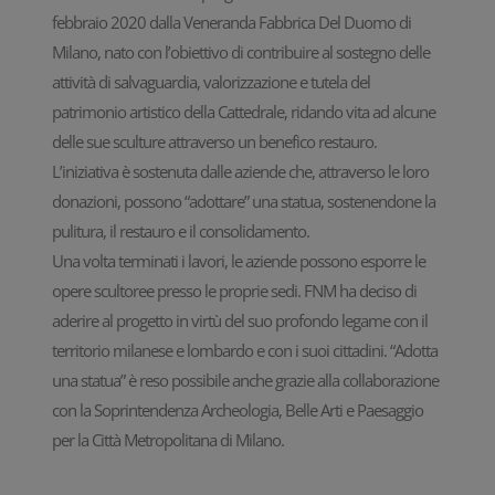
febbraio 2020 dalla Veneranda Fabbrica Del Duomo di
Milano, nato con l’obiettivo di contribuire al sostegno delle
attività di salvaguardia, valorizzazione e tutela del
patrimonio artistico della Cattedrale, ridando vita ad alcune
delle sue sculture attraverso un benefico restauro.
L’iniziativa è sostenuta dalle aziende che, attraverso le loro
donazioni, possono “adottare” una statua, sostenendone la
pulitura, il restauro e il consolidamento.
Una volta terminati i lavori, le aziende possono esporre le
opere scultoree presso le proprie sedi. FNM ha deciso di
aderire al progetto in virtù del suo profondo legame con il
territorio milanese e lombardo e con i suoi cittadini. “Adotta
una statua” è reso possibile anche grazie alla collaborazione
con la Soprintendenza Archeologia, Belle Arti e Paesaggio
per la Città Metropolitana di Milano.