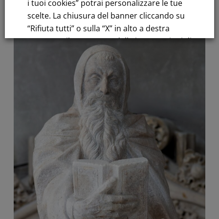
i tuoi cookies” potrai personalizzare le tue
scelte. La chiusura del banner cliccando su
“Rifiuta tutti” o sulla “X” in alto a destra
comporta il permanere delle impostazioni di
default e la continuazione della navigazione
in assenza di cookie o altri strumenti di
tracciamento diversi da quelli tecnici.
Per maggiori informazioni consulta la
nostra
Informativa sui dati personali e cookie
privacy
RIFIUTA TUTTI
GESTISCI I TUOI COOKIES