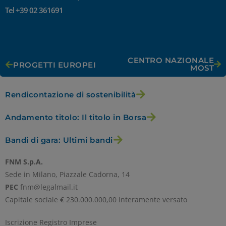
Tel +39 02 361691
CENTRO NAZIONALE
PROGETTI EUROPEI
MOST
Rendicontazione di sostenibilità
Andamento titolo: Il titolo in Borsa
Bandi di gara: Ultimi bandi
FNM S.p.A.
Sede in Milano, Piazzale Cadorna, 14
PEC
fnm@legalmail.it
Capitale sociale € 230.000.000,00 interamente versato
Iscrizione Registro Imprese