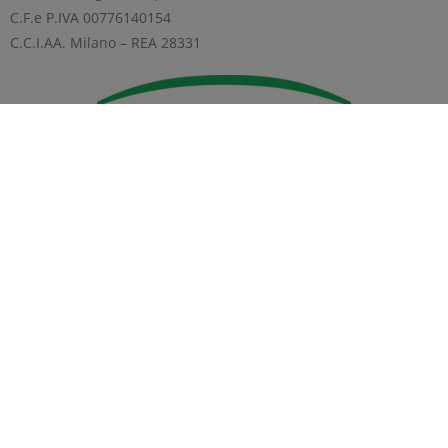
C.F.e P.IVA 00776140154
C.C.I.AA. Milano – REA 28331
Privacy
Diffusione informazioni regolamentate