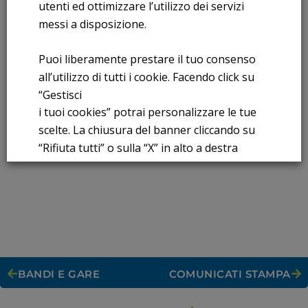
utenti ed ottimizzare l’utilizzo dei servizi
COLLABORAZIONE ALLA PROGETTAZIONE ESECUTIVA DELLE
OPERE CIVILI E STRUTTURALI RELATIVE ALLA NUOVA
messi a disposizione.
TANGENZIALE NORD DI CESANO MADRENO E DELLE OPERE
AD ESSA CONNESSE
Puoi liberamente prestare il tuo consenso
Leggi Tutto
all’utilizzo di tutti i cookie. Facendo click su
“Gestisci
i tuoi cookies” potrai personalizzare le tue
‹
1
2
3
4
5
›
»
scelte. La chiusura del banner cliccando su
“Rifiuta tutti” o sulla “X” in alto a destra
comporta il permanere delle impostazioni di
default e la continuazione della navigazione
in assenza di cookie o altri strumenti di
tracciamento diversi da quelli tecnici.
Per maggiori informazioni consulta la
nostra
BANDI E GARE
COMUNICATI STAMPA
Informativa sui dati personali e cookie
privacy