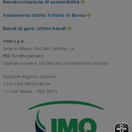
Rendicontazione di sostenibilità
Andamento titolo: Il titolo in Borsa
RIFIUTA TUTTI
Bandi di gara: Ultimi bandi
GESTISCI I TUOI COOKIES
FNM S.p.A.
Sede in Milano, Piazzale Cadorna, 14
PEC
fnm@legalmail.it
ACCETTA
Capitale sociale € 230.000.000,00 interamente versato
Iscrizione Registro Imprese
C.F.e P.IVA 00776140154
C.C.I.AA. Milano – REA 28331