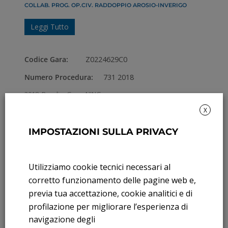
COLLAB. PROG. OP.CIV. RADDOPPIO AROSIO-INVERIGO
Leggi Tutto
Codice Gara:
Z0224629C0
Numero Procedura:
731 2018
2018
,
Bandi e Gare
,
NING
CONSULENZA SPECIALISTICA ED ASSISTENZA ALLA
X
PROCEDURA DI ACCREDITAMENTO DI NORD_ING TRA GLI
ORGANISMI DI ISPEZIONE AI SENSI DELLA NORMA
IMPOSTAZIONI SULLA PRIVACY
ISO17020:2012
Leggi Tutto
Utilizziamo cookie tecnici necessari al
corretto funzionamento delle pagine web e,
Codice Gara:
7447632C57
previa tua accettazione, cookie analitici e di
Numero Procedura:
305-2018
profilazione per migliorare l’esperienza di
navigazione degli
2018
,
Bandi e Gare
,
NING