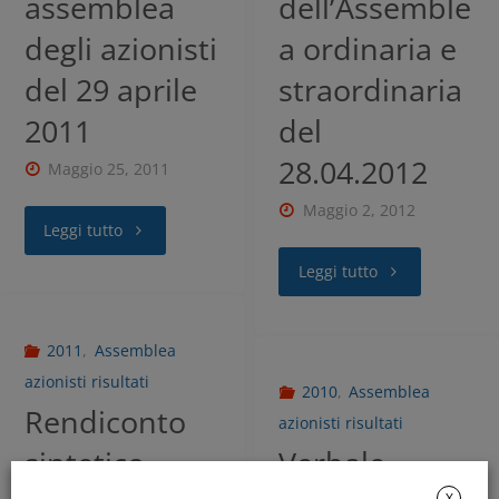
assemblea
dell’Assemble
degli azionisti
a ordinaria e
del 29 aprile
straordinaria
2011
del
28.04.2012
Maggio 25, 2011
Maggio 2, 2012
Leggi tutto
Leggi tutto
2011
,
Assemblea
azionisti risultati
2010
,
Assemblea
Rendiconto
azionisti risultati
sintetico
Verbale
X