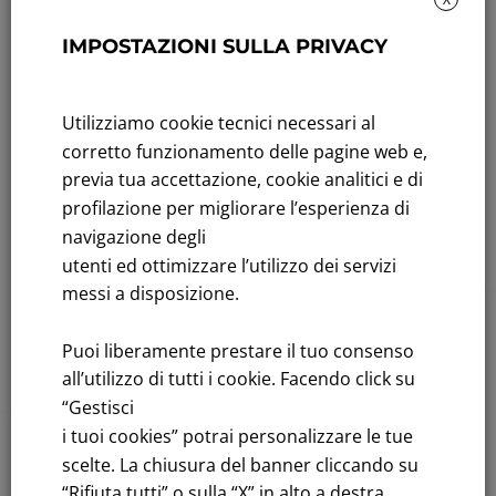
delle
assemblea
votazioni
degli azionisti
IMPOSTAZIONI SULLA PRIVACY
dell’Assemble
del 29 aprile
a ordinaria e
2010
Utilizziamo cookie tecnici necessari al
corretto funzionamento delle pagine web e,
straordinaria
Maggio 13, 2010
previa tua accettazione, cookie analitici e di
del
profilazione per migliorare l’esperienza di
Leggi tutto
navigazione degli
29.04.2011
utenti ed ottimizzare l’utilizzo dei servizi
Maggio 3, 2011
messi a disposizione.
2009
,
Assemblea
Puoi liberamente prestare il tuo consenso
Leggi tutto
azionisti risultati
all’utilizzo di tutti i cookie. Facendo click su
“Gestisci
Verbale
i tuoi cookies” potrai personalizzare le tue
assemblea
scelte. La chiusura del banner cliccando su
2008
,
Assemblea
“Rifiuta tutti” o sulla “X” in alto a destra