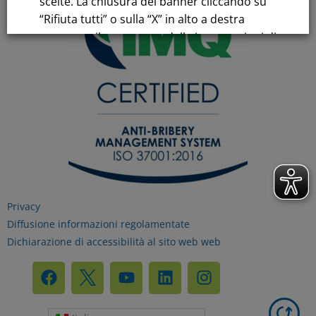
scelte. La chiusura del banner cliccando su
“Rifiuta tutti” o sulla “X” in alto a destra
comporta il permanere delle impostazioni di
default e la continuazione della navigazione
in assenza di cookie o altri strumenti di
tracciamento diversi da quelli tecnici.
Per maggiori informazioni consulta la
nostra
Informativa sui dati personali e cookie
privacy
Privacy
Diffusione informazioni regolamentate
RIFIUTA TUTTI
Dichiarazione di accessibilità al sito web web
GESTISCI I TUOI COOKIES