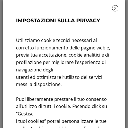
X
IMPOSTAZIONI SULLA PRIVACY
Rendicontazione di sostenibilità
Andamento titolo: Il titolo in Borsa
Utilizziamo cookie tecnici necessari al
Bandi di gara: Ultimi bandi
corretto funzionamento delle pagine web e,
previa tua accettazione, cookie analitici e di
FNM S.p.A.
profilazione per migliorare l’esperienza di
Sede in Milano, Piazzale Cadorna, 14
navigazione degli
PEC
fnm@legalmail.it
utenti ed ottimizzare l’utilizzo dei servizi
Capitale sociale € 230.000.000,00 interamente versato
messi a disposizione.
Iscrizione Registro Imprese
Puoi liberamente prestare il tuo consenso
C.F.e P.IVA 00776140154
all’utilizzo di tutti i cookie. Facendo click su
C.C.I.AA. Milano – REA 28331
“Gestisci
i tuoi cookies” potrai personalizzare le tue