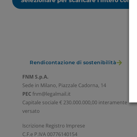
Selezionare per scaricare l'intero cont
Rendicontazione di sostenibilità
FNM S.p.A.
Sede in Milano, Piazzale Cadorna, 14
PEC
fnm@legalmail.it
Capitale sociale € 230.000.000,00 interamente
versato
Iscrizione Registro Imprese
C.F.e P.IVA 00776140154