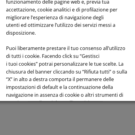
enuto
funzionamento delle pagine web e, previa tua
accettazione, cookie analitici e di profilazione per
migliorare l’esperienza di navigazione degli
utenti ed ottimizzare l’utilizzo dei servizi messi a
disposizione.
Puoi liberamente prestare il tuo consenso all’utilizzo
di tutti i cookie. Facendo click su “Gestisci
Andamento titolo: Il titolo in Borsa
i tuoi cookies” potrai personalizzare le tue scelte. La
chiusura del banner cliccando su “Rifiuta tutti” o sulla
“X” in alto a destra comporta il permanere delle
impostazioni di default e la continuazione della
navigazione in assenza di cookie o altri strumenti di
Italiano
tracciamento diversi da quelli tecnici.
Per maggiori informazioni consulta la nostra
Informativa sui dati personali e cookie privacy