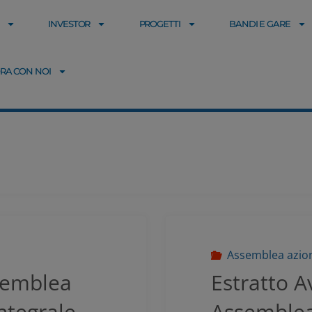
INVESTOR
PROGETTI
BANDI E GARE
RA CON NOI
Assemblea azion
semblea
Estratto A
ntegrale
Assemblea