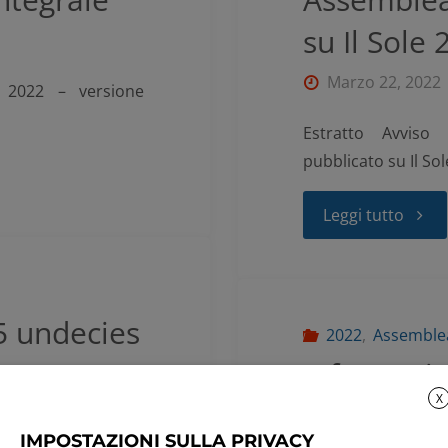
su Il Sole
Marzo 22, 2022
 2022 – versione
Estratto Avviso
pubblicato su Il So
Leggi tutto
5 undecies
2022
,
Assemblea
Informativ
X
personali
IMPOSTAZIONI SULLA PRIVACY