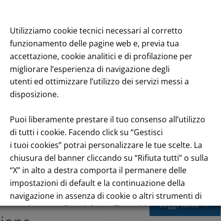
Marzo 22, 2022
Utilizziamo cookie tecnici necessari al corretto
Leggi tutto
funzionamento delle pagine web e, previa tua
accettazione, cookie analitici e di profilazione per
migliorare l’esperienza di navigazione degli
utenti ed ottimizzare l’utilizzo dei servizi messi a
5 novies
2022
,
Assemblea
disposizione.
Relazione 
Puoi liberamente prestare il tuo consenso all’utilizzo
materie al
di tutti i cookie. Facendo click su “Gestisci
i tuoi cookies” potrai personalizzare le tue scelte. La
dell’Asse
chiusura del banner cliccando su “Rifiuta tutti” o sulla
“X” in alto a destra comporta il permanere delle
Marzo 22, 2022
impostazioni di default e la continuazione della
navigazione in assenza di cookie o altri strumenti di
Leggi tutto
tracciamento diversi da quelli tecnici.