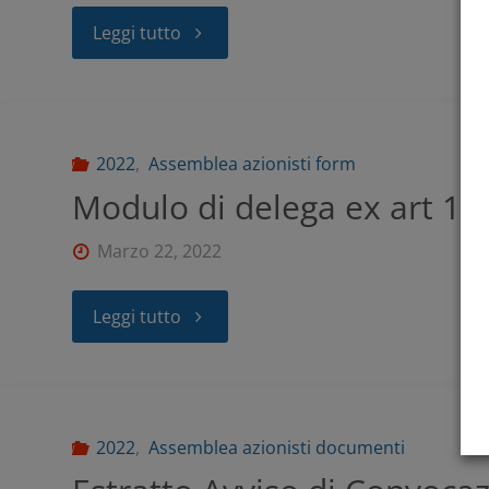
Leggi tutto
2022
,
Assemblea azionisti form
Modulo di delega ex art 13
Marzo 22, 2022
Leggi tutto
2022
,
Assemblea azionisti documenti