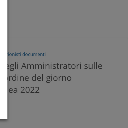
 azionisti documenti
degli Amministratori sulle
l’ordine del giorno
mblea 2022