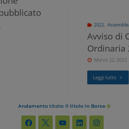
zione
Per maggiori informazioni consulta la nostra
pubblicato
Informativa sui dati personali e cookie privacy
2
2022
,
Assemblea
Avviso di
RIFIUTA TUTTI
GESTISCI I TUOI COOKIES
Ordinaria 
ACCETTA
Marzo 22, 2022
Leggi tutto
Andamento titolo: Il titolo in Borsa