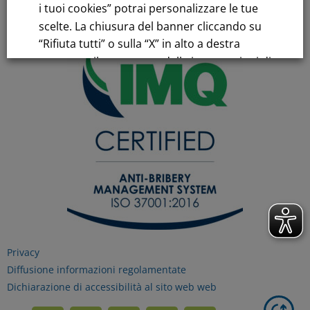
i tuoi cookies” potrai personalizzare le tue
scelte. La chiusura del banner cliccando su
“Rifiuta tutti” o sulla “X” in alto a destra
comporta il permanere delle impostazioni di
default e la continuazione della navigazione
in assenza di cookie o altri strumenti di
tracciamento diversi da quelli tecnici.
Per maggiori informazioni consulta la
nostra
Informativa sui dati personali e cookie
privacy
Privacy
RIFIUTA TUTTI
Diffusione informazioni regolamentate
Dichiarazione di accessibilità al sito web web
GESTISCI I TUOI COOKIES