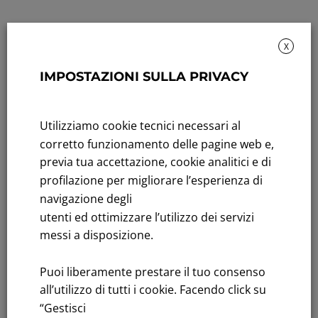
X
IMPOSTAZIONI SULLA PRIVACY
Rendicontazione di sostenibilità
Utilizziamo cookie tecnici necessari al
Andamento titolo: Il titolo in Borsa
corretto funzionamento delle pagine web e,
previa tua accettazione, cookie analitici e di
Bandi di gara: Ultimi bandi
profilazione per migliorare l’esperienza di
FNM S.p.A.
navigazione degli
Sede in Milano, Piazzale Cadorna, 14
utenti ed ottimizzare l’utilizzo dei servizi
PEC
fnm@legalmail.it
messi a disposizione.
Capitale sociale € 230.000.000,00 interamente versato
Puoi liberamente prestare il tuo consenso
Iscrizione Registro Imprese
all’utilizzo di tutti i cookie. Facendo click su
C.F.e P.IVA 00776140154
“Gestisci
C.C.I.AA. Milano – REA 28331