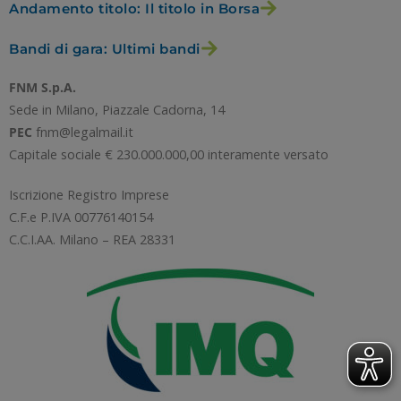
Andamento titolo: Il titolo in Borsa
RIFIUTA TUTTI
Bandi di gara: Ultimi bandi
FNM S.p.A.
GESTISCI I TUOI COOKIES
Sede in Milano, Piazzale Cadorna, 14
PEC
fnm@legalmail.it
Capitale sociale € 230.000.000,00 interamente versato
ACCETTA
Iscrizione Registro Imprese
C.F.e P.IVA 00776140154
C.C.I.AA. Milano – REA 28331