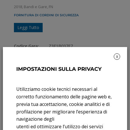
2018
,
Bandi e Gare
,
FN
FORNITURA DI CORDINI DI SICUREZZA
Leggi Tutto
Codice Gara:
Z3E1B037E7
Numero Procedura:
860 2016
X
2018
,
Bandi e Gare
,
FN
IMPOSTAZIONI SULLA PRIVACY
FORNITURA DI DISPOSITIVI DI PROTEZIONE PERSONALE
Leggi Tutto
Utilizziamo cookie tecnici necessari al
corretto funzionamento delle pagine web e,
previa tua accettazione, cookie analitici e di
Codice Gara:
Z0D1F80931
profilazione per migliorare l’esperienza di
Numero Procedura:
668 2017
navigazione degli
2018
,
Bandi e Gare
,
FN
utenti ed ottimizzare l’utilizzo dei servizi