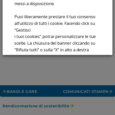
messi a disposizione.
FORNITURA DI MORSETTI FERROVIARI
Leggi Tutto
Puoi liberamente prestare il tuo consenso
all’utilizzo di tutti i cookie. Facendo click su
“Gestisci
1
2
3
4
5
›
»
i tuoi cookies” potrai personalizzare le tue
scelte. La chiusura del banner cliccando su
“Rifiuta tutti” o sulla “X” in alto a destra
comporta il permanere delle impostazioni di
default e la continuazione della navigazione
in assenza di cookie o altri strumenti di
tracciamento diversi da quelli tecnici.
Per maggiori informazioni consulta la
BANDI E GARE
COMUNICATI STAMPA
nostra
Informativa sui dati personali e cookie
Rendicontazione di sostenibilità
privacy