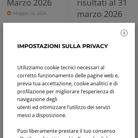
Marzo 2026
risultati al 31
marzo 2026
Maggio 14, 2026
Maggio 14, 2026
Leggi tutto
X
Leggi tutto
IMPOSTAZIONI SULLA PRIVACY
Utilizziamo cookie tecnici necessari al
Rendicontazione di sostenibilità
corretto funzionamento delle pagine web e,
previa tua accettazione, cookie analitici e di
Andamento titolo: Il titolo in Borsa
profilazione per migliorare l’esperienza di
Bandi di gara: Ultimi bandi
navigazione degli
utenti ed ottimizzare l’utilizzo dei servizi
FNM S.p.A.
messi a disposizione.
Sede in Milano, Piazzale Cadorna, 14
PEC
fnm@legalmail.it
Puoi liberamente prestare il tuo consenso
Capitale sociale € 230.000.000,00 interamente versato